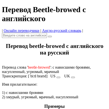
Перевод Beetle-browed с
английского
|
Онлайн переводчики
|
Англо-русский словарь
|
Перевод beetle-browed с английского
на русский
Перевод слова '
beetle-browed
': с нависшими бровями,
насупленный, угрюмый, мрачный
Транскрипция: [ˈbiːtl braʊd]
US
UK
Имя прилагательное:
1) с нависшими бровями
2) хмурый, угрюмый, мрачный, насупленный
Примеры