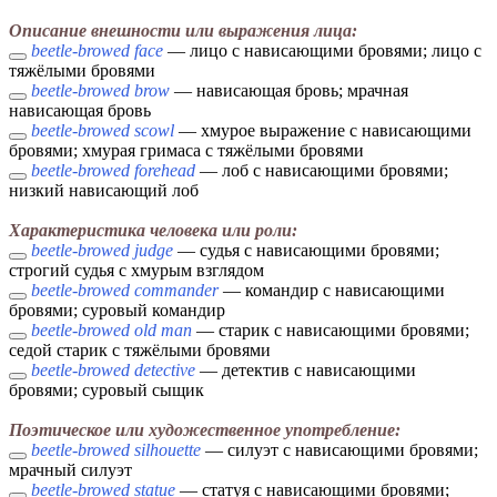
Описание внешности или выражения лица:
beetle-browed face
— лицо с нависающими бровями; лицо с
тяжёлыми бровями
beetle-browed brow
— нависающая бровь; мрачная
нависающая бровь
beetle-browed scowl
— хмурое выражение с нависающими
бровями; хмурая гримаса с тяжёлыми бровями
beetle-browed forehead
— лоб с нависающими бровями;
низкий нависающий лоб
Характеристика человека или роли:
beetle-browed judge
— судья с нависающими бровями;
строгий судья с хмурым взглядом
beetle-browed commander
— командир с нависающими
бровями; суровый командир
beetle-browed old man
— старик с нависающими бровями;
седой старик с тяжёлыми бровями
beetle-browed detective
— детектив с нависающими
бровями; суровый сыщик
Поэтическое или художественное употребление:
beetle-browed silhouette
— силуэт с нависающими бровями;
мрачный силуэт
beetle-browed statue
— статуя с нависающими бровями;