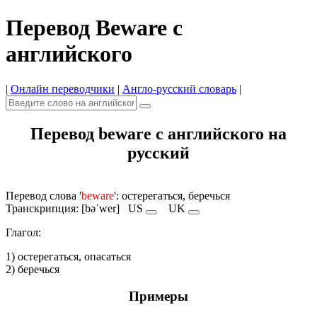
Перевод Beware с
английского
|
Онлайн переводчики
|
Англо-русский словарь
|
Перевод beware с английского на
русский
Перевод слова '
beware
': остерегаться, беречься
Транскрипция: [bəˈwer]
US
UK
Глагол:
1) остерегаться, опасаться
2) беречься
Примеры