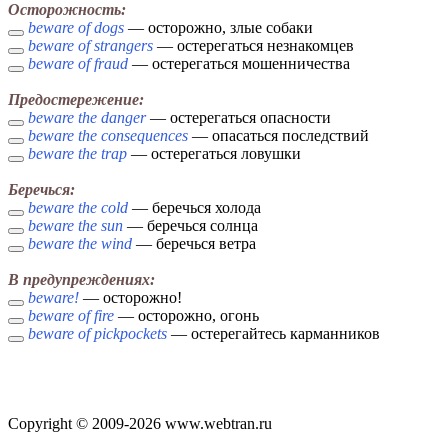
Осторожность:
beware of dogs
— осторожно, злые собаки
beware of strangers
— остерегаться незнакомцев
beware of fraud
— остерегаться мошенничества
Предостережение:
beware the danger
— остерегаться опасности
beware the consequences
— опасаться последствий
beware the trap
— остерегаться ловушки
Беречься:
beware the cold
— беречься холода
beware the sun
— беречься солнца
beware the wind
— беречься ветра
В предупреждениях:
beware!
— осторожно!
beware of fire
— осторожно, огонь
beware of pickpockets
— остерегайтесь карманников
Copyright © 2009-2026 www.webtran.ru