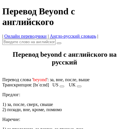
Перевод Beyond с
английского
|
Онлайн переводчики
|
Англо-русский словарь
|
Перевод beyond с английского на
русский
Перевод слова '
beyond
': за, вне, после, выше
Транскрипция: [bɪˈɑːnd]
US
UK
Предлог:
1) за, после, сверх, свыше
2) позади, вне, кроме, помимо
Наречие: