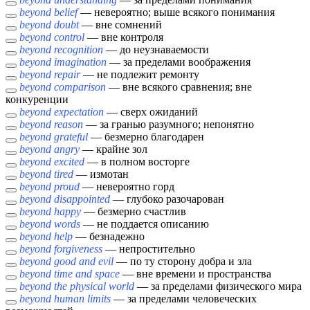
beyond belief
— невероятно; выше всякого понимания
beyond doubt
— вне сомнений
beyond control
— вне контроля
beyond recognition
— до неузнаваемости
beyond imagination
— за пределами воображения
beyond repair
— не подлежит ремонту
beyond comparison
— вне всякого сравнения; вне
конкуренции
beyond expectation
— сверх ожиданий
beyond reason
— за гранью разумного; непонятно
beyond grateful
— безмерно благодарен
beyond angry
— крайне зол
beyond excited
— в полном восторге
beyond tired
— измотан
beyond proud
— невероятно горд
beyond disappointed
— глубоко разочарован
beyond happy
— безмерно счастлив
beyond words
— не поддается описанию
beyond help
— безнадежно
beyond forgiveness
— непростительно
beyond good and evil
— по ту сторону добра и зла
beyond time and space
— вне времени и пространства
beyond the physical world
— за пределами физического мира
beyond human limits
— за пределами человеческих