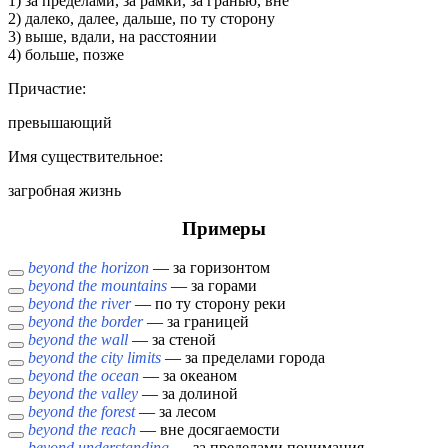
1) за пределами, за рамки, за гранью, вне
2) далеко, далее, дальше, по ту сторону
3) выше, вдали, на расстоянии
4) больше, позже
Причастие:
превышающий
Имя cуществительное:
загробная жизнь
Примеры
beyond the horizon
— за горизонтом
beyond the mountains
— за горами
beyond the river
— по ту сторону реки
beyond the border
— за границей
beyond the wall
— за стеной
beyond the city limits
— за пределами города
beyond the ocean
— за океаном
beyond the valley
— за долиной
beyond the forest
— за лесом
beyond the reach
— вне досягаемости
beyond understanding
— за пределами понимания