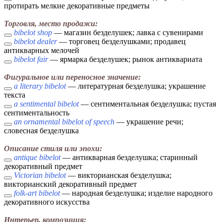
протирать мелкие декоративные предметы
Торговля, место продажи:
bibelot shop
— магазин безделушек; лавка с сувенирами
bibelot dealer
— торговец безделушками; продавец
антикварных мелочей
bibelot fair
— ярмарка безделушек; рынок антиквариата
Фигуральное или переносное значение:
a literary bibelot
— литературная безделушка; украшение
текста
a sentimental bibelot
— сентиментальная безделушка; пустая
сентиментальность
an ornamental bibelot of speech
— украшение речи;
словесная безделушка
Описание стиля или эпохи:
antique bibelot
— антикварная безделушка; старинный
декоративный предмет
Victorian bibelot
— викторианская безделушка;
викторианский декоративный предмет
folk-art bibelot
— народная безделушка; изделие народного
декоративного искусства
Интерьер, композиция: