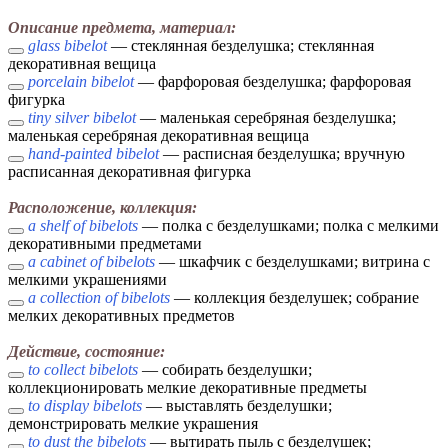
Описание предмета, материал:
glass bibelot
— стеклянная безделушка; стеклянная
декоративная вещица
porcelain bibelot
— фарфоровая безделушка; фарфоровая
фигурка
tiny silver bibelot
— маленькая серебряная безделушка;
маленькая серебряная декоративная вещица
hand-painted bibelot
— расписная безделушка; вручную
расписанная декоративная фигурка
Расположение, коллекция:
a shelf of bibelots
— полка с безделушками; полка с мелкими
декоративными предметами
a cabinet of bibelots
— шкафчик с безделушками; витрина с
мелкими украшениями
a collection of bibelots
— коллекция безделушек; собрание
мелких декоративных предметов
Действие, состояние:
to collect bibelots
— собирать безделушки;
коллекционировать мелкие декоративные предметы
to display bibelots
— выставлять безделушки;
демонстрировать мелкие украшения
to dust the bibelots
— вытирать пыль с безделушек;