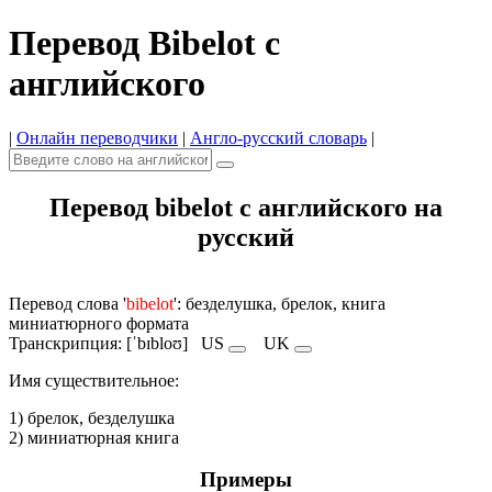
Перевод Bibelot с
английского
|
Онлайн переводчики
|
Англо-русский словарь
|
Перевод bibelot с английского на
русский
Перевод слова '
bibelot
': безделушка, брелок, книга
миниатюрного формата
Транскрипция: [ˈbɪbloʊ]
US
UK
Имя cуществительное:
1) брелок, безделушка
2) миниатюрная книга
Примеры