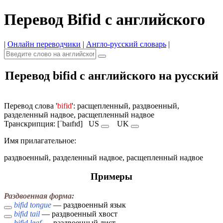
Перевод Bifid с английского
|
Онлайн переводчики
|
Англо-русский словарь
|
Перевод bifid с английского на русский
Перевод слова '
bifid
': расщепленный, раздвоенный,
разделенный надвое, расщепленный надвое
Транскрипция: [ˈbaɪfɪd]
US
UK
Имя прилагательное:
раздвоенный, разделенный надвое, расщепленный надвое
Примеры
Раздвоенная форма:
bifid tongue
— раздвоенный язык
bifid tail
— раздвоенный хвост
bifid leaf
— раздвоенный лист