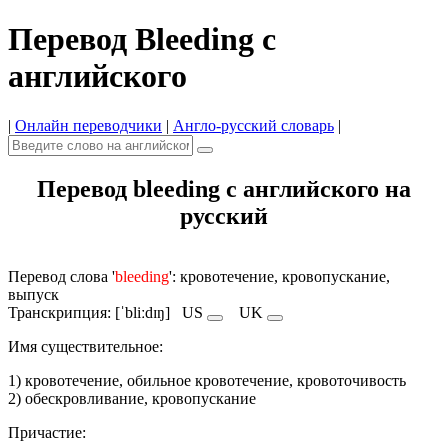
Перевод Bleeding с
английского
|
Онлайн переводчики
|
Англо-русский словарь
|
Перевод bleeding с английского на
русский
Перевод слова '
bleeding
': кровотечение, кровопускание,
выпуск
Транскрипция: [ˈbliːdɪŋ]
US
UK
Имя cуществительное:
1) кровотечение, обильное кровотечение, кровоточивость
2) обескровливание, кровопускание
Причастие: