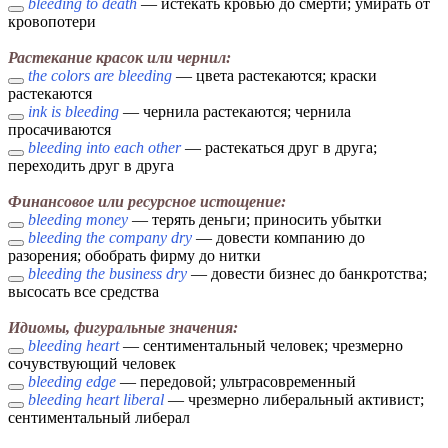
bleeding to death
— истекать кровью до смерти; умирать от
кровопотери
Растекание красок или чернил:
the colors are bleeding
— цвета растекаются; краски
растекаются
ink is bleeding
— чернила растекаются; чернила
просачиваются
bleeding into each other
— растекаться друг в друга;
переходить друг в друга
Финансовое или ресурсное истощение:
bleeding money
— терять деньги; приносить убытки
bleeding the company dry
— довести компанию до
разорения; обобрать фирму до нитки
bleeding the business dry
— довести бизнес до банкротства;
высосать все средства
Идиомы, фигуральные значения:
bleeding heart
— сентиментальный человек; чрезмерно
сочувствующий человек
bleeding edge
— передовой; ультрасовременный
bleeding heart liberal
— чрезмерно либеральный активист;
сентиментальный либерал