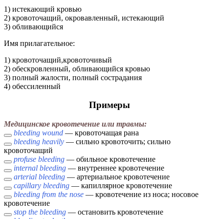
1) истекающий кровью
2) кровоточащий, окровавленный, истекающий
3) обливающийся
Имя прилагательное:
1) кровоточащий,кровоточивый
2) обескровленный, обливающийся кровью
3) полный жалости, полный сострадания
4) обессиленный
Примеры
Медицинское кровотечение или травмы:
bleeding wound
— кровоточащая рана
bleeding heavily
— сильно кровоточить; сильно
кровоточащий
profuse bleeding
— обильное кровотечение
internal bleeding
— внутреннее кровотечение
arterial bleeding
— артериальное кровотечение
capillary bleeding
— капиллярное кровотечение
bleeding from the nose
— кровотечение из носа; носовое
кровотечение
stop the bleeding
— остановить кровотечение