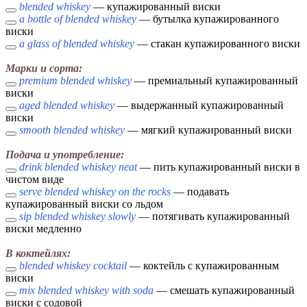
blended whiskey
— купажированный виски
a bottle of blended whiskey
— бутылка купажированного
виски
a glass of blended whiskey
— стакан купажированного виски
Марки и сорта:
premium blended whiskey
— премиальный купажированный
виски
aged blended whiskey
— выдержанный купажированный
виски
smooth blended whiskey
— мягкий купажированный виски
Подача и употребление:
drink blended whiskey neat
— пить купажированный виски в
чистом виде
serve blended whiskey on the rocks
— подавать
купажированный виски со льдом
sip blended whiskey slowly
— потягивать купажированный
виски медленно
В коктейлях:
blended whiskey cocktail
— коктейль с купажированным
виски
mix blended whiskey with soda
— смешать купажированный
виски с содовой