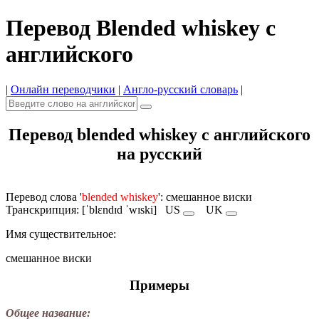
Перевод Blended whiskey с
английского
|
Онлайн переводчики
|
Англо-русский словарь
|
Перевод blended whiskey с английского
на русский
Перевод слова '
blended whiskey
': смешанное виски
Транскрипция: [ˈblɛndɪd ˈwɪski]
US
UK
Имя cуществительное:
смешанное виски
Примеры
Общее название: