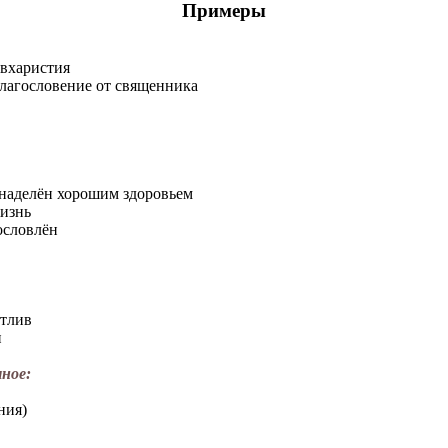
Примеры
вхаристия
лагословение от священника
наделён хорошим здоровьем
жизнь
ословлён
стлив
и
ное:
ния)