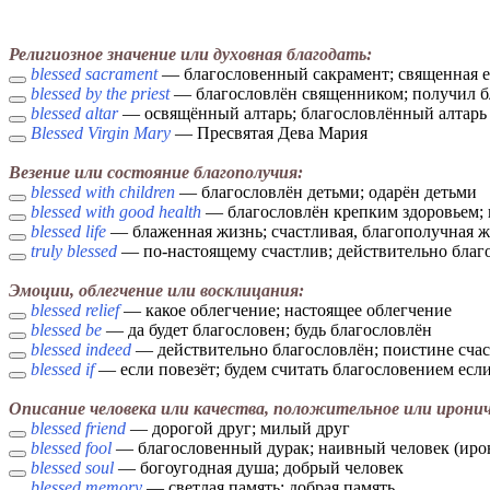
Религиозное значение или духовная благодать:
blessed sacrament
— благословенный сакрамент; священная е
blessed by the priest
— благословлён священником; получил б
blessed altar
— освящённый алтарь; благословлённый алтарь
Blessed Virgin Mary
— Пресвятая Дева Мария
Везение или состояние благополучия:
blessed with children
— благословлён детьми; одарён детьми
blessed with good health
— благословлён крепким здоровьем; 
blessed life
— блаженная жизнь; счастливая, благополучная 
truly blessed
— по-настоящему счастлив; действительно благ
Эмоции, облегчение или восклицания:
blessed relief
— какое облегчение; настоящее облегчение
blessed be
— да будет благословен; будь благословлён
blessed indeed
— действительно благословлён; поистине сча
blessed if
— если повезёт; будем считать благословением есл
Описание человека или качества, положительное или иронич
blessed friend
— дорогой друг; милый друг
blessed fool
— благословенный дурак; наивный человек (иро
blessed soul
— богоугодная душа; добрый человек
blessed memory
— светлая память; добрая память