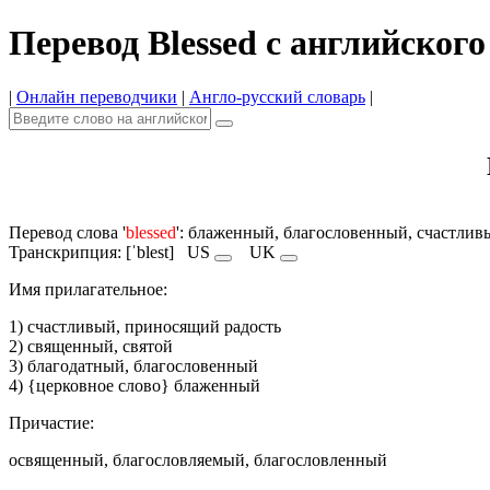
Перевод Blessed с английского
|
Онлайн переводчики
|
Англо-русский словарь
|
Перевод слова '
blessed
': блаженный, благословенный, счастли
Транскрипция: [ˈblest]
US
UK
Имя прилагательное:
1) счастливый, приносящий радость
2) священный, святой
3) благодатный, благословенный
4) {церковное слово} блаженный
Причастие:
освященный, благословляемый, благословленный