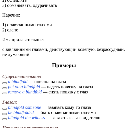
2) ослеплять
3) обманывать, одурачивать
Наречие:
1) с завязанными глазами
2) слепо
Имя прилагательное:
с завязанными глазами, действующий вслепую, безрассудный,
не думающий
Примеры
Существительное:
a blindfold
— повязка на глаза
put on a blindfold
— надеть повязку на глаза
remove a blindfold
— снять повязку с глаз
Глагол:
blindfold someone
— завязать кому-то глаза
be blindfolded
— быть с завязанными глазами
blindfold the witness
— завязать глаза свидетелю
Наречие и прилагательное: