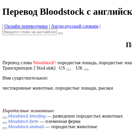
Перевод Bloodstock с английс
|
Онлайн переводчики
|
Англо-русский словарь
|
П
Перевод слова '
bloodstock
': породистая лошадь, породистые ло
Транскрипция: [ˈblʌd.stɒk]
US
UK
Имя cуществительное:
чистокровные животные, породистые лошади, рысаки
Породистые животные:
bloodstock breeding
— разведение породистых животных
bloodstock farm
— племенная ферма
bloodstock animals
— породистые животные