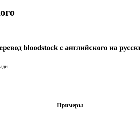
кого
еревод bloodstock с английского на русск
шади
Примеры