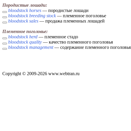
Породистые лошади:
bloodstock horses
— породистые лошади
bloodstock breeding stock
— племенное поголовье
bloodstock sales
— продажа племенных лошадей
Племенное поголовье:
bloodstock herd
— племенное стадо
bloodstock quality
— качество племенного поголовья
bloodstock management
— содержание племенного поголовья
Copyright © 2009-2026 www.webtran.ru