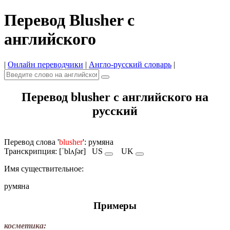
Перевод Blusher с
английского
|
Онлайн переводчики
|
Англо-русский словарь
|
Перевод blusher с английского на
русский
Перевод слова '
blusher
': румяна
Транскрипция: [ˈblʌʃər]
US
UK
Имя cуществительное:
румяна
Примеры
косметика: