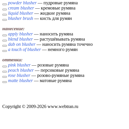
powder blusher
— пудровые румяна
cream blusher
— кремовые румяна
liquid blusher
— жидкие румяна
blusher brush
— кисть для румян
нанесение:
apply blusher
— наносить румяна
blend blusher
— растушёвывать румяна
dab on blusher
— наносить румяна точечно
a touch of blusher
— немного румян
оттенки:
pink blusher
— розовые румяна
peach blusher
— персиковые румяна
rose blusher
— розово-румяные румяна
matte blusher
— матовые румяна
Copyright © 2009-2026 www.webtran.ru