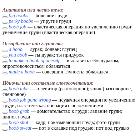
Анатомия или часть тела:
big boobs
— большие груди
perky boobs
— упругие груди
boob job
— пластическая операция по увеличению груди;
увеличение груди (пластическая операция)
Оскорбление или глупость:
a boob
— дурак; болван; глупец
you boob
— ты дурак; ты придурок
to make a boob of oneself
— выставить себя дураком;
опростоволоситься; облажаться
made a boob
— совершил глупость; облажался
Идиомы или составные словосочетания:
boob tube
— телевизор (разговорное); ящик (разговорное,
сленговое)
boob job gone wrong
— неудачная операция по увеличению
груди; пластическая операция с осложнениями
boob grab
— домогательство к груди; лапание груди;
щипок груди
boob shot
— кадр, показывающий грудь; фото груди
boob sweat
— пот в складке под грудью; пот под грудью