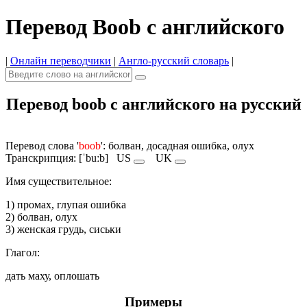
Перевод Boob с английского
|
Онлайн переводчики
|
Англо-русский словарь
|
Перевод boob с английского на русский
Перевод слова '
boob
': болван, досадная ошибка, олух
Транскрипция: [ˈbuːb]
US
UK
Имя cуществительное:
1) промах, глупая ошибка
2) болван, олух
3) женская грудь, сиськи
Глагол:
дать маху, оплошать
Примеры