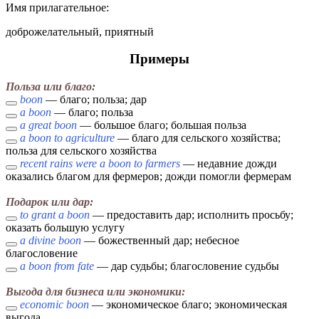
Имя прилагательное:
доброжелательный, приятный
Примеры
Польза или благо:
boon
— благо; польза; дар
a boon
— благо; польза
a great boon
— большое благо; большая польза
a boon to agriculture
— благо для сельского хозяйства;
польза для сельского хозяйства
recent rains were a boon to farmers
— недавние дожди
оказались благом для фермеров; дожди помогли фермерам
Подарок или дар:
to grant a boon
— предоставить дар; исполнить просьбу;
оказать большую услугу
a divine boon
— божественный дар; небесное
благословение
a boon from fate
— дар судьбы; благословение судьбы
Выгода для бизнеса или экономики:
economic boon
— экономическое благо; экономическая
выгода