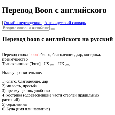
Перевод Boon с английского
|
Онлайн переводчики
|
Англо-русский словарь
|
Перевод boon с английского на русский
Перевод слова '
boon
': благо, благодеяние, дар, кострика,
преимущество
Транскрипция: [ˈbuːn]
US
UK
Имя cуществительное:
1) благо, благодеяние, дар
2) милость, просьба
3) преимущество, удобство
4) кострика (одревесневшие части стеблей прядильных
растений)
5) сердцевина
6) Буна (имя или название)