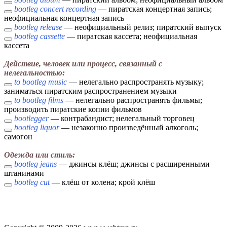
bootleg concert recording
— пиратская концертная запись;
неофициальная концертная запись
bootleg release
— неофициальный релиз; пиратский выпуск
bootleg cassette
— пиратская кассета; неофициальная
кассета
Действие, человек или процесс, связанный с
нелегальностью:
to bootleg music
— нелегально распространять музыку;
заниматься пиратским распространением музыки
to bootleg films
— нелегально распространять фильмы;
производить пиратские копии фильмов
bootlegger
— контрабандист; нелегальный торговец
bootleg liquor
— незаконно произведённый алкоголь;
самогон
Одежда или стиль:
bootleg jeans
— джинсы клёш; джинсы с расширенными
штанинами
bootleg cut
— клёш от колена; крой клёш