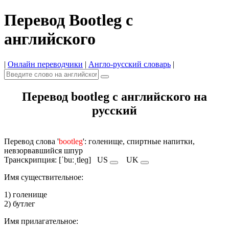
Перевод Bootleg с
английского
|
Онлайн переводчики
|
Англо-русский словарь
|
Перевод bootleg с английского на
русский
Перевод слова '
bootleg
': голенище, спиртные напитки,
невзорвавшийся шпур
Транскрипция: [ˈbuːˌtleɡ]
US
UK
Имя cуществительное:
1) голенище
2) бутлег
Имя прилагательное: