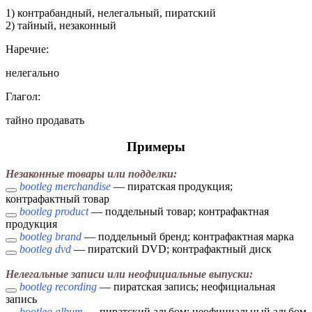
1) контрабандный, нелегальный, пиратский
2) тайный, незаконный
Наречие:
нелегально
Глагол:
тайно продавать
Примеры
Незаконные товары или подделки:
bootleg merchandise
— пиратская продукция;
контрафактный товар
bootleg product
— поддельный товар; контрафактная
продукция
bootleg brand
— поддельный бренд; контрафактная марка
bootleg dvd
— пиратский DVD; контрафактный диск
Нелегальные записи или неофициальные выпуски:
bootleg recording
— пиратская запись; неофициальная
запись
bootleg album
— пиратский альбом; неофициальный альбом