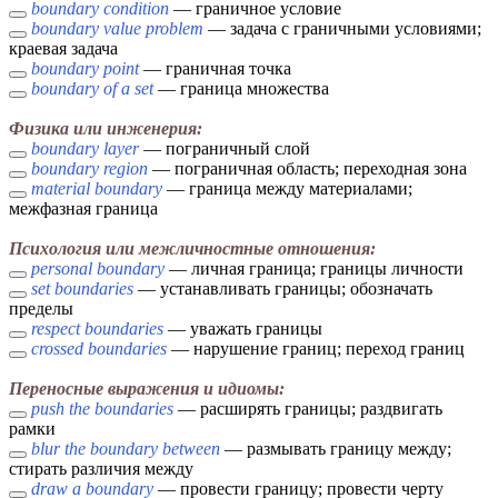
boundary condition
— граничное условие
boundary value problem
— задача с граничными условиями;
краевая задача
boundary point
— граничная точка
boundary of a set
— граница множества
Физика или инженерия:
boundary layer
— пограничный слой
boundary region
— пограничная область; переходная зона
material boundary
— граница между материалами;
межфазная граница
Психология или межличностные отношения:
personal boundary
— личная граница; границы личности
set boundaries
— устанавливать границы; обозначать
пределы
respect boundaries
— уважать границы
crossed boundaries
— нарушение границ; переход границ
Переносные выражения и идиомы:
push the boundaries
— расширять границы; раздвигать
рамки
blur the boundary between
— размывать границу между;
стирать различия между
draw a boundary
— провести границу; провести черту