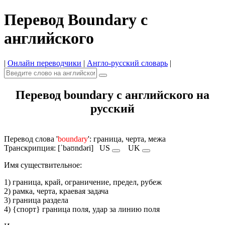
Перевод Boundary с
английского
|
Онлайн переводчики
|
Англо-русский словарь
|
Перевод boundary с английского на
русский
Перевод слова '
boundary
': граница, черта, межа
Транскрипция: [ˈbaʊndəri]
US
UK
Имя cуществительное:
1) граница, край, ограничение, предел, рубеж
2) рамка, черта, краевая задача
3) граница раздела
4) {спорт} граница поля, удар за линию поля