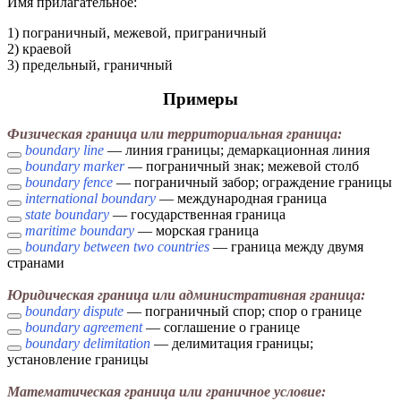
Имя прилагательное:
1) пограничный, межевой, приграничный
2) краевой
3) предельный, граничный
Примеры
Физическая граница или территориальная граница:
boundary line
— линия границы; демаркационная линия
boundary marker
— пограничный знак; межевой столб
boundary fence
— пограничный забор; ограждение границы
international boundary
— международная граница
state boundary
— государственная граница
maritime boundary
— морская граница
boundary between two countries
— граница между двумя
странами
Юридическая граница или административная граница:
boundary dispute
— пограничный спор; спор о границе
boundary agreement
— соглашение о границе
boundary delimitation
— делимитация границы;
установление границы
Математическая граница или граничное условие: