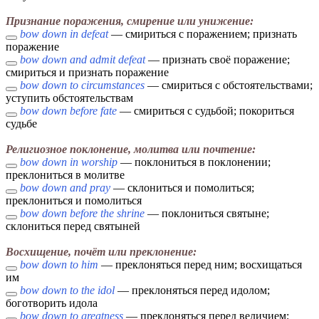
Признание поражения, смирение или унижение:
bow down in defeat
— смириться с поражением; признать
поражение
bow down and admit defeat
— признать своё поражение;
смириться и признать поражение
bow down to circumstances
— смириться с обстоятельствами;
уступить обстоятельствам
bow down before fate
— смириться с судьбой; покориться
судьбе
Религиозное поклонение, молитва или почтение:
bow down in worship
— поклониться в поклонении;
преклониться в молитве
bow down and pray
— склониться и помолиться;
преклониться и помолиться
bow down before the shrine
— поклониться святыне;
склониться перед святыней
Восхищение, почёт или преклонение:
bow down to him
— преклоняться перед ним; восхищаться
им
bow down to the idol
— преклоняться перед идолом;
боготворить идола
bow down to greatness
— преклоняться перед величием;