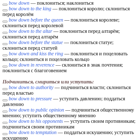
bow down
— поклониться; наклониться
bow down to the king
— поклониться королю; склониться
перед королём
bow down before the queen
— поклониться королеве;
склониться перед королевой
bow down to the altar
— поклониться перед алтарём;
склониться перед алтарём
bow down before the statue
— поклониться статуе;
склониться перед статуей
bow down and kiss the ring
— поклониться и поцеловать
кольцо; склониться и поцеловать кольцо
bow down in reverence
— склониться в знак почтения;
поклониться с благоговением
Подчиниться, смириться или уступить:
bow down to authority
— подчиниться власти; склониться
перед властью
bow down to pressure
— уступить давлению; поддаться
давлению
bow down to public opinion
— подчиниться общественному
мнению; уступить общественному мнению
bow down to his opponents
— уступить своим противникам;
подчиниться своим противникам
bow down to temptation
— поддаться искушению; уступить
искушению