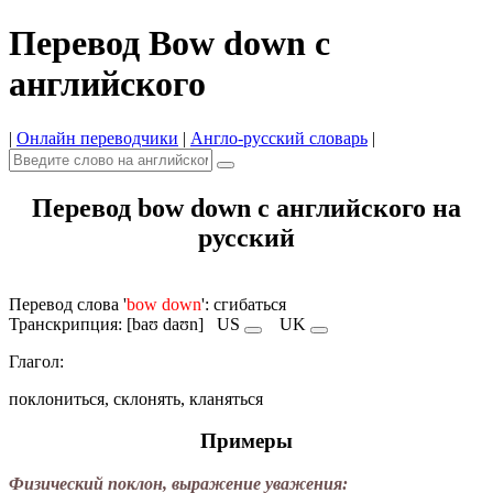
Перевод Bow down с
английского
|
Онлайн переводчики
|
Англо-русский словарь
|
Перевод bow down с английского на
русский
Перевод слова '
bow down
': сгибаться
Транскрипция: [baʊ daʊn]
US
UK
Глагол:
поклониться, склонять, кланяться
Примеры
Физический поклон, выражение уважения: