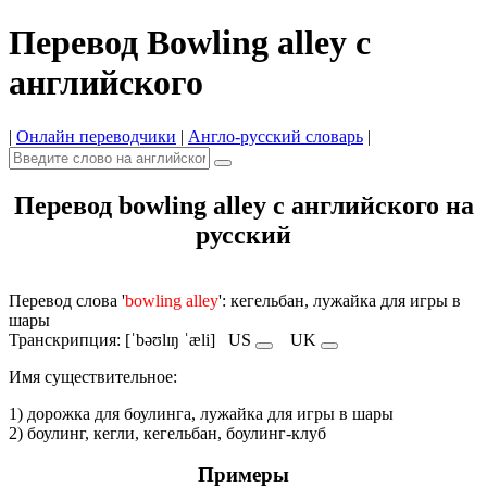
Перевод Bowling alley с
английского
|
Онлайн переводчики
|
Англо-русский словарь
|
Перевод bowling alley с английского на
русский
Перевод слова '
bowling alley
': кегельбан, лужайка для игры в
шары
Транскрипция: [ˈbəʊlɪŋ ˈæli]
US
UK
Имя cуществительное:
1) дорожка для боулинга, лужайка для игры в шары
2) боулинг, кегли, кегельбан, боулинг-клуб
Примеры