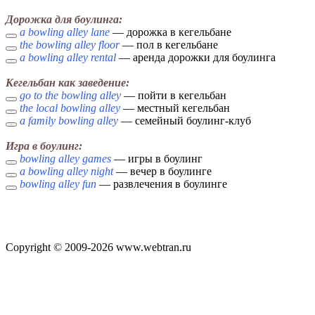
Дорожка для боулинга:
a bowling alley lane
— дорожка в кегельбане
the bowling alley floor
— пол в кегельбане
a bowling alley rental
— аренда дорожки для боулинга
Кегельбан как заведение:
go to the bowling alley
— пойти в кегельбан
the local bowling alley
— местный кегельбан
a family bowling alley
— семейный боулинг-клуб
Игра в боулинг:
bowling alley games
— игры в боулинг
a bowling alley night
— вечер в боулинге
bowling alley fun
— развлечения в боулинге
Copyright © 2009-2026 www.webtran.ru