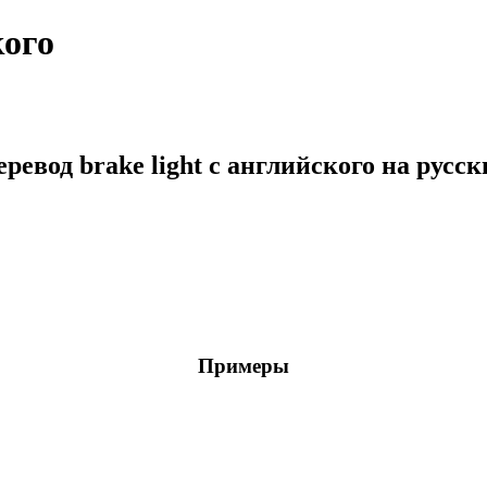
кого
ревод brake light с английского на русс
Примеры