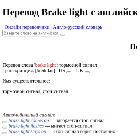
Перевод Brake light с английс
|
Онлайн переводчики
|
Англо-русский словарь
|
Пе
Перевод слова '
brake light
': тормозной сигнал
Транскрипция: [breɪk laɪt]
US
UK
Имя cуществительное:
тормозной сигнал, стоп-сигнал
Автомобильный сигнал:
brake light comes on
— загорается стоп-сигнал
brake light flashes
— мигает стоп-сигнал
brake light stays on
— стоп-сигнал горит постоянно