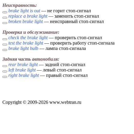
Неисправность:
brake light is out
— не горит стоп-сигнал
replace a brake light
— заменить стоп-сигнал
broken brake light
— неисправный стоп-сигнал
Проверка и обслуживание:
check the brake light
— проверить стоп-сигнал
test the brake light
— проверить работу стоп-сигнала
brake light bulb
— лампа стоп-сигнала
Задняя часть автомобиля:
rear brake light
— задний стоп-сигнал
left brake light
— левый стоп-сигнал
right brake light
— правый стоп-сигнал
Copyright © 2009-2026 www.webtran.ru