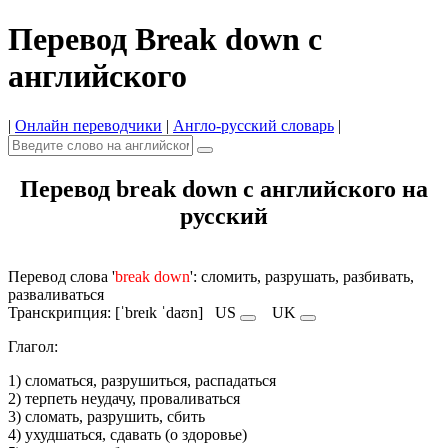
Перевод Break down с
английского
|
Онлайн переводчики
|
Англо-русский словарь
|
Перевод break down с английского на
русский
Перевод слова '
break down
': сломить, разрушать, разбивать,
разваливаться
Транскрипция: [ˈbreɪk ˈdaʊn]
US
UK
Глагол:
1) сломаться, разрушиться, распадаться
2) терпеть неудачу, проваливаться
3) сломать, разрушить, сбить
4) ухудшаться, сдавать (о здоровье)