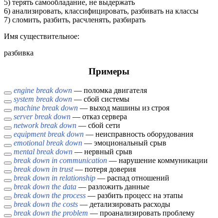
5) терять самообладание, не выдержать
6) анализировать, классифицировать, разбивать на классы
7) сломить, разбить, расчленять, разбирать
Имя cуществительное:
разбивка
Примеры
engine break down
— поломка двигателя
system break down
— сбой системы
machine break down
— выход машины из строя
server break down
— отказ сервера
network break down
— сбой сети
equipment break down
— неисправность оборудования
emotional break down
— эмоциональный срыв
mental break down
— нервный срыв
break down in communication
— нарушение коммуникации
break down in trust
— потеря доверия
break down in relationship
— распад отношений
break down the data
— разложить данные
break down the process
— разбить процесс на этапы
break down the costs
— детализировать расходы
break down the problem
— проанализировать проблему