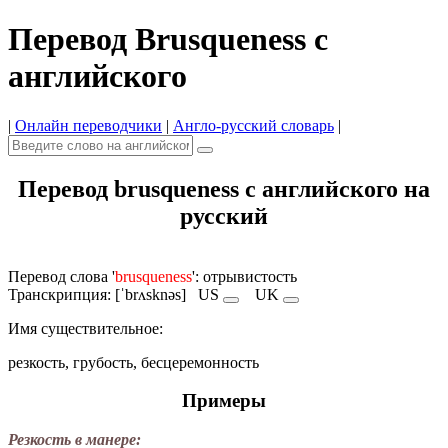
Перевод Brusqueness с
английского
|
Онлайн переводчики
|
Англо-русский словарь
|
Перевод brusqueness с английского на
русский
Перевод слова '
brusqueness
': отрывистость
Транскрипция: [ˈbrʌsknəs]
US
UK
Имя cуществительное:
резкость, грубость, бесцеремонность
Примеры
Резкость в манере: