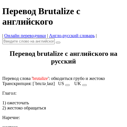
Перевод Brutalize с
английского
|
Онлайн переводчики
|
Англо-русский словарь
|
Перевод brutalize с английского на
русский
Перевод слова '
brutalize
': обходиться грубо и жестоко
Транскрипция: [ˈbruːtəˌlaɪz]
US
UK
Глагол:
1) ожесточать
2) жестоко обращаться
Наречие: