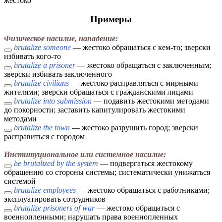
жестоко
Примеры
Физическое насилие, нападение:
brutalize someone
— жестоко обращаться с кем-то; зверски
избивать кого-то
brutalize a prisoner
— жестоко обращаться с заключенным;
зверски избивать заключенного
brutalize civilians
— жестоко расправляться с мирными
жителями; зверски обращаться с гражданскими лицами
brutalize into submission
— подавить жестокими методами
до покорности; заставить капитулировать жестокими
методами
brutalize the town
— жестоко разрушить город; зверски
расправиться с городом
Институциональное или системное насилие:
be brutalized by the system
— подвергаться жестокому
обращению со стороны системы; систематически унижаться
системой
brutalize employees
— жестоко обращаться с работниками;
эксплуатировать сотрудников
brutalize prisoners of war
— жестоко обращаться с
военнопленными; нарушать права военнопленных