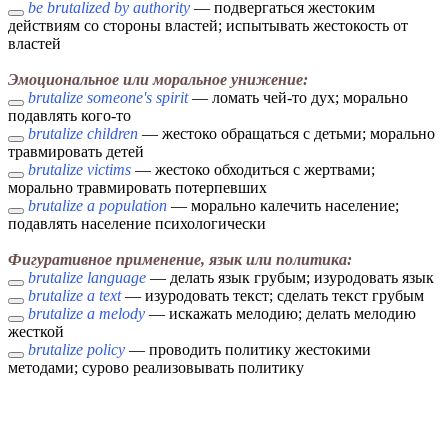
be brutalized by authority
— подвергаться жестоким
действиям со стороны властей; испытывать жестокость от
властей
Эмоциональное или моральное унижение:
brutalize someone's spirit
— ломать чей-то дух; морально
подавлять кого-то
brutalize children
— жестоко обращаться с детьми; морально
травмировать детей
brutalize victims
— жестоко обходиться с жертвами;
морально травмировать потерпевших
brutalize a population
— морально калечить население;
подавлять население психологически
Фигуративное применение, язык или политика:
brutalize language
— делать язык грубым; изуродовать язык
brutalize a text
— изуродовать текст; сделать текст грубым
brutalize a melody
— искажать мелодию; делать мелодию
жесткой
brutalize policy
— проводить политику жестокими
методами; сурово реализовывать политику