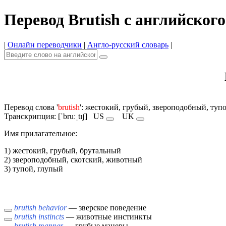
Перевод Brutish с английского
|
Онлайн переводчики
|
Англо-русский словарь
|
Перевод слова '
brutish
': жестокий, грубый, звероподобный, туп
Транскрипция: [ˈbruːˌtɪʃ]
US
UK
Имя прилагательное:
1) жестокий, грубый, брутальный
2) звероподобный, скотский, животный
3) тупой, глупый
brutish behavior
— зверское поведение
brutish instincts
— животные инстинкты
brutish manner
— грубые манеры