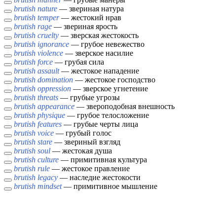
brutish nature
— звериная натура
brutish temper
— жестокий нрав
brutish rage
— звериная ярость
brutish cruelty
— зверская жестокость
brutish ignorance
— грубое невежество
brutish violence
— зверское насилие
brutish force
— грубая сила
brutish assault
— жестокое нападение
brutish domination
— жестокое господство
brutish oppression
— зверское угнетение
brutish threats
— грубые угрозы
brutish appearance
— звероподобная внешность
brutish physique
— грубое телосложение
brutish features
— грубые черты лица
brutish voice
— грубый голос
brutish stare
— звериный взгляд
brutish soul
— жестокая душа
brutish culture
— примитивная культура
brutish rule
— жестокое правление
brutish legacy
— наследие жестокости
brutish mindset
— примитивное мышление