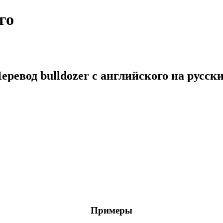
го
еревод bulldozer с английского на русск
Примеры