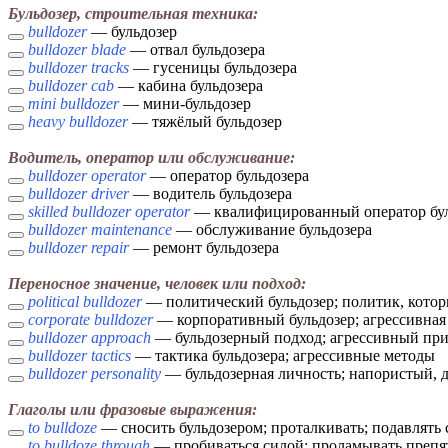
Бульдозер, строительная техника:
bulldozer
— бульдозер
bulldozer blade
— отвал бульдозера
bulldozer tracks
— гусеницы бульдозера
bulldozer cab
— кабина бульдозера
mini bulldozer
— мини-бульдозер
heavy bulldozer
— тяжёлый бульдозер
Водитель, оператор или обслуживание:
bulldozer operator
— оператор бульдозера
bulldozer driver
— водитель бульдозера
skilled bulldozer operator
— квалифицированный оператор бул
bulldozer maintenance
— обслуживание бульдозера
bulldozer repair
— ремонт бульдозера
Переносное значение, человек или подход:
political bulldozer
— политический бульдозер; политик, кото
corporate bulldozer
— корпоративный бульдозер; агрессивная
bulldozer approach
— бульдозерный подход; агрессивный пр
bulldozer tactics
— тактика бульдозера; агрессивные методы
bulldozer personality
— бульдозерная личность; напористый, 
Глаголы или фразовые выражения:
to bulldoze
— сносить бульдозером; проталкивать; подавлять
to bulldoze through
— пробиваться силой; проламывать препя