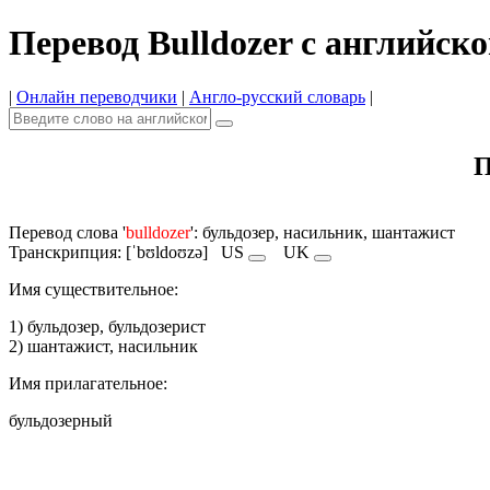
Перевод Bulldozer с английско
|
Онлайн переводчики
|
Англо-русский словарь
|
П
Перевод слова '
bulldozer
': бульдозер, насильник, шантажист
Транскрипция: [ˈbʊldoʊzə]
US
UK
Имя cуществительное:
1) бульдозер, бульдозерист
2) шантажист, насильник
Имя прилагательное:
бульдозерный