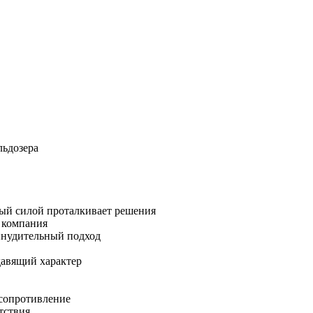
ьдозера
рый силой проталкивает решения
 компания
инудительный подход
давящий характер
 сопротивление
тствия