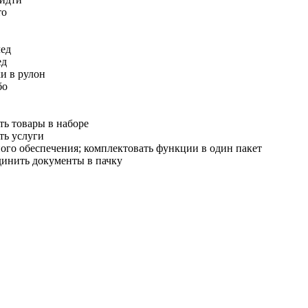
то
лед
ед
и в рулон
бо
ть товары в наборе
ть услуги
го обеспечения; комплектовать функции в один пакет
динить документы в пачку