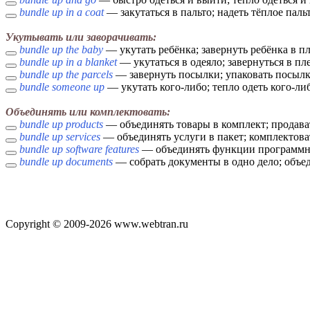
bundle up in a coat
— закутаться в пальто; надеть тёплое паль
Укутывать или заворачивать:
bundle up the baby
— укутать ребёнка; завернуть ребёнка в п
bundle up in a blanket
— укутаться в одеяло; завернуться в пл
bundle up the parcels
— завернуть посылки; упаковать посылк
bundle someone up
— укутать кого-либо; тепло одеть кого-ли
Объединять или комплектовать:
bundle up products
— объединять товары в комплект; продава
bundle up services
— объединять услуги в пакет; комплектова
bundle up software features
— объединять функции программно
bundle up documents
— собрать документы в одно дело; объе
Copyright © 2009-2026 www.webtran.ru