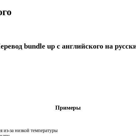
ого
еревод bundle up с английского на русск
Примеры
ся из-за низкой температуры
 идти