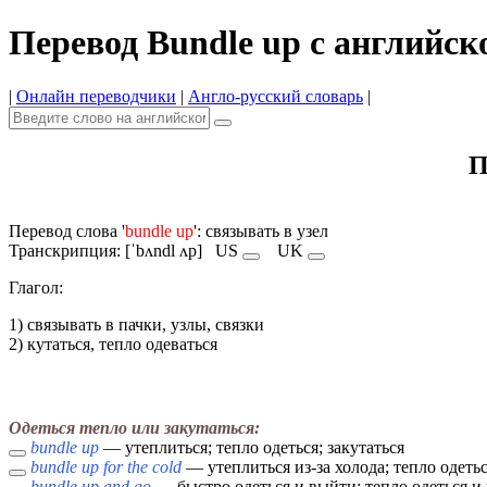
Перевод Bundle up с английск
|
Онлайн переводчики
|
Англо-русский словарь
|
П
Перевод слова '
bundle up
': связывать в узел
Транскрипция: [ˈbʌndl ʌp]
US
UK
Глагол:
1) связывать в пачки, узлы, связки
2) кутаться, тепло одеваться
Одеться тепло или закутаться:
bundle up
— утеплиться; тепло одеться; закутаться
bundle up for the cold
— утеплиться из-за холода; тепло одеть
bundle up and go
— быстро одеться и выйти; тепло одеться и