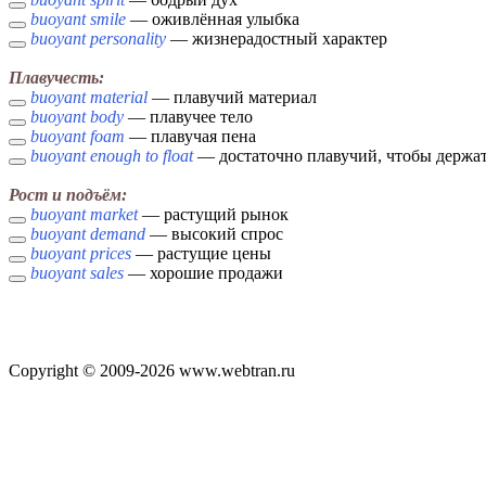
buoyant smile
— оживлённая улыбка
buoyant personality
— жизнерадостный характер
Плавучесть:
buoyant material
— плавучий материал
buoyant body
— плавучее тело
buoyant foam
— плавучая пена
buoyant enough to float
— достаточно плавучий, чтобы держат
Рост и подъём:
buoyant market
— растущий рынок
buoyant demand
— высокий спрос
buoyant prices
— растущие цены
buoyant sales
— хорошие продажи
Copyright © 2009-2026 www.webtran.ru