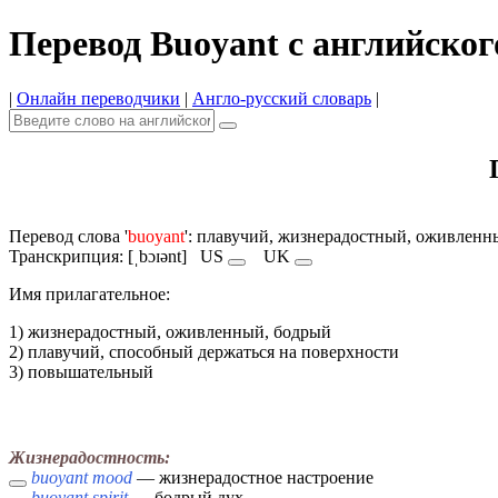
Перевод Buoyant с английског
|
Онлайн переводчики
|
Англо-русский словарь
|
Перевод слова '
buoyant
': плавучий, жизнерадостный, оживленн
Транскрипция: [ˌbɔɪənt]
US
UK
Имя прилагательное:
1) жизнерадостный, оживленный, бодрый
2) плавучий, способный держаться на поверхности
3) повышательный
Жизнерадостность:
buoyant mood
— жизнерадостное настроение
buoyant spirit
— бодрый дух