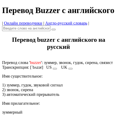
Перевод Buzzer с английского
|
Онлайн переводчики
|
Англо-русский словарь
|
Перевод buzzer с английского на
русский
Перевод слова '
buzzer
': зуммер, звонок, гудок, сирена, связист
Транскрипция: [ˈbʌzər]
US
UK
Имя cуществительное:
1) зуммер, гудок, звуковой сигнал
2) звонок, сирена
3) автоматический прерыватель
Имя прилагательное:
зуммерный