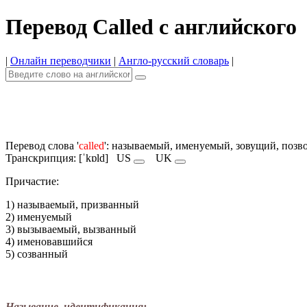
Перевод Called с английского
|
Онлайн переводчики
|
Англо-русский словарь
|
Перевод слова '
called
': называемый, именуемый, зовущий, поз
Транскрипция: [ˈkɒld]
US
UK
Причастие:
1) называемый, призванный
2) именуемый
3) вызываемый, вызванный
4) именовавшийся
5) созванный
Называние, идентификация: