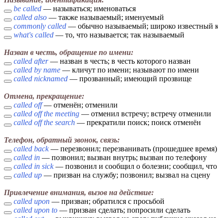
be called
— называться; именоваться
called also
— также называемый; именуемый
commonly called
— обычно называемый; широко известный 
what's called
— то, что называется; так называемый
Назван в честь, обращение по имени:
called after
— назван в честь; в честь которого назван
called by name
— кличут по имени; называют по имени
called nicknamed
— прозванный; имеющий прозвище
Отмена, прекращение:
called off
— отменён; отменили
called off the meeting
— отменил встречу; встречу отменили
called off the search
— прекратили поиск; поиск отменён
Телефон, обратный звонок, связь:
called back
— перезвонил; перезванивать (прошедшее время)
called in
— позвонил; вызван внутрь; вызван по телефону
called in sick
— позвонил и сообщил о болезни; сообщил, что
called up
— призван на службу; позвонил; вызвал на сцену
Привлечение внимания, вызов на действие:
called upon
— призван; обратился с просьбой
called upon to
— призван сделать; попросили сделать