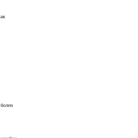
как
 болен