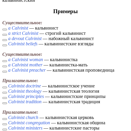
кальвинистский
Примеры
Существительное:
a Calvinist
— кальвинист
a strict Calvinist
— строгий кальвинист
a devout Calvinist
— набожный кальвинист
Calvinist beliefs
— кальвинистские взгляды
Существительное:
a Calvinist woman
— кальвинистка
a Calvinist mother
— кальвинистка-мать
a Calvinist preacher
— кальвинистская проповедница
Прилагательное:
Calvinist doctrine
— кальвинистское учение
Calvinist theology
— кальвинистская теология
Calvinist principles
— кальвинистские принципы
Calvinist tradition
— кальвинистская традиция
Прилагательное:
Calvinist church
— кальвинистская церковь
Calvinist congregation
— кальвинистская община
Calvinist ministers
— кальвинистские пасторы