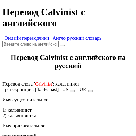
Перевод Calvinist с
английского
|
Онлайн переводчики
|
Англо-русский словарь
|
Перевод Calvinist с английского на
русский
Перевод слова '
Calvinist
': кальвинист
Транскрипция: [ˈkælvənəst]
US
UK
Имя cуществительное:
1) кальвинист
2) кальвинистка
Имя прилагательное: