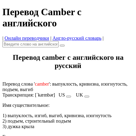
Перевод Camber с
английского
|
Онлайн переводчики
|
Англо-русский словарь
|
Перевод camber с английского на
русский
Перевод слова '
camber
': выпуклость, кривизна, изогнутость,
подъем, выгиб
Транскрипция: [ˈkæmbər]
US
UK
Имя cуществительное:
1) выпуклость, изгиб, выгиб, кривизна, изогнутость
2) подъем, строительный подъем
3) дужка крыла