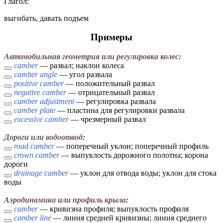
Глагол:
выгибать, давать подъем
Примеры
Автомобильная геометрия или регулировка колес:
camber
— развал; наклон колеса
camber angle
— угол развала
positive camber
— положительный развал
negative camber
— отрицательный развал
camber adjustment
— регулировка развала
camber plate
— пластина для регулировки развала
excessive camber
— чрезмерный развал
Дороги или водоотвод:
road camber
— поперечный уклон; поперечный профиль
crown camber
— выпуклость дорожного полотна; корона
дороги
drainage camber
— уклон для отвода воды; уклон для стока
воды
Aэродинамика или профиль крыла:
camber
— кривизна профиля; выпуклость профиля
camber line
— линия средней кривизны; линия среднего