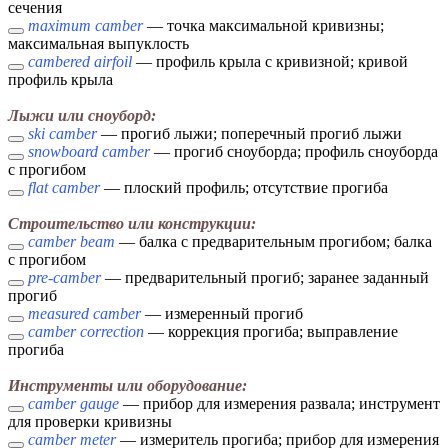
сечения
maximum camber
— точка максимальной кривизны;
максимальная выпуклость
cambered airfoil
— профиль крыла с кривизной; кривой
профиль крыла
Лыжи или сноуборд:
ski camber
— прогиб лыжи; поперечный прогиб лыжи
snowboard camber
— прогиб сноуборда; профиль сноуборда
с прогибом
flat camber
— плоский профиль; отсутствие прогиба
Строительство или конструкции:
camber beam
— балка с предварительным прогибом; балка
с прогибом
pre-camber
— предварительный прогиб; заранее заданный
прогиб
measured camber
— измеренный прогиб
camber correction
— коррекция прогиба; выправление
прогиба
Инструменты или оборудование:
camber gauge
— прибор для измерения развала; инструмент
для проверки кривизны
camber meter
— измеритель прогиба; прибор для измерения