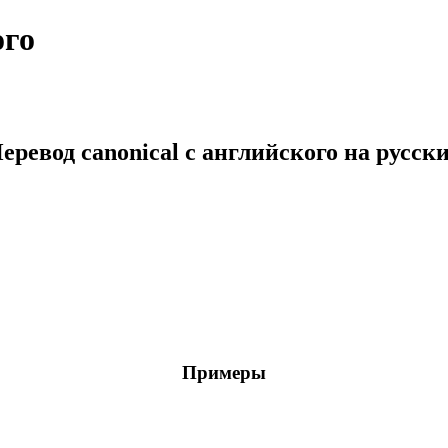
ого
еревод canonical с английского на русск
Примеры