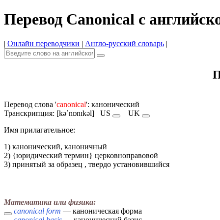
Перевод Canonical с английск
|
Онлайн переводчики
|
Англо-русский словарь
|
П
Перевод слова '
canonical
': канонический
Транскрипция: [kəˈnɒnɪkəl]
US
UK
Имя прилагательное:
1) канонический, каноничный
2) {юридический термин} церковноправовой
3) принятый за образец , твердо установившийся
Математика или физика:
canonical form
— каноническая форма
canonical basis
— канонический базис