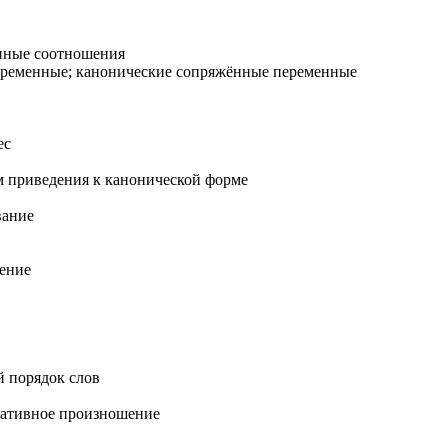
нные соотношения
ременные; канонические сопряжённые переменные
ес
 приведения к канонической форме
вание
дение
 порядок слов
ативное произношение