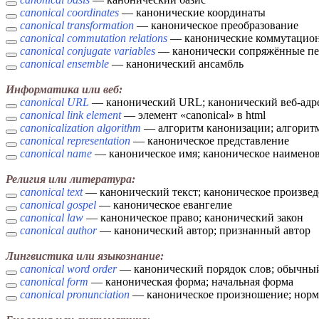
canonical coordinates
— канонические координаты
canonical transformation
— каноническое преобразование
canonical commutation relations
— канонические коммутацио
canonical conjugate variables
— канонически сопряжённые пе
canonical ensemble
— канонический ансамбль
Информатика или веб:
canonical URL
— канонический URL; канонический веб-адр
canonical link element
— элемент «canonical» в html
canonicalization algorithm
— алгоритм канонизации; алгоритм
canonical representation
— каноническое представление
canonical name
— каноническое имя; каноническое наимено
Религия или литература:
canonical text
— канонический текст; каноническое произве
canonical gospel
— каноническое евангелие
canonical law
— каноническое право; канонический закон
canonical author
— канонический автор; признанный автор
Лингвистика или языкознание:
canonical word order
— канонический порядок слов; обычный
canonical form
— каноническая форма; начальная форма
canonical pronunciation
— каноническое произношение; норм