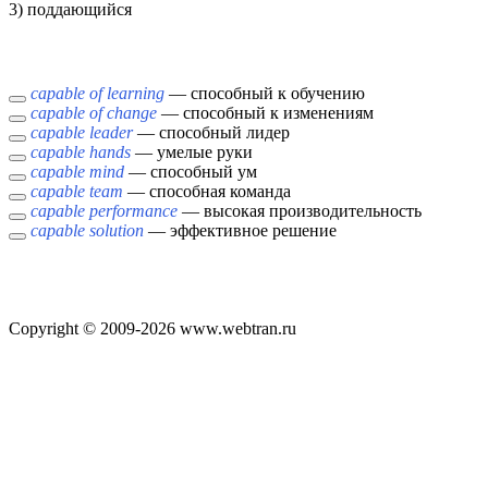
3) поддающийся
capable of learning
— способный к обучению
capable of change
— способный к изменениям
capable leader
— способный лидер
capable hands
— умелые руки
capable mind
— способный ум
capable team
— способная команда
capable performance
— высокая производительность
capable solution
— эффективное решение
Copyright © 2009-2026 www.webtran.ru