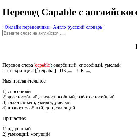
Перевод Capable с английског
|
Онлайн переводчики
|
Англо-русский словарь
|
Перевод слова '
capable
': одарённый, способный, умелый
Транскрипция: [ˈkeɪpəbəl]
US
UK
Имя прилагательное:
1) способный
2) дееспособный, трудоспособный, работоспособный
3) талантливый, умный, умелый
4) правоспособный, допускающий
Причастие:
1) одаренный
2) умеющий, могущий