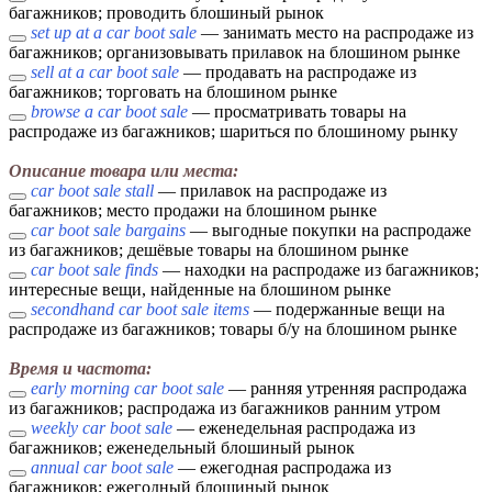
багажников; проводить блошиный рынок
set up at a car boot sale
— занимать место на распродаже из
багажников; организовывать прилавок на блошином рынке
sell at a car boot sale
— продавать на распродаже из
багажников; торговать на блошином рынке
browse a car boot sale
— просматривать товары на
распродаже из багажников; шариться по блошиному рынку
Описание товара или места:
car boot sale stall
— прилавок на распродаже из
багажников; место продажи на блошином рынке
car boot sale bargains
— выгодные покупки на распродаже
из багажников; дешёвые товары на блошином рынке
car boot sale finds
— находки на распродаже из багажников;
интересные вещи, найденные на блошином рынке
secondhand car boot sale items
— подержанные вещи на
распродаже из багажников; товары б/у на блошином рынке
Время и частота:
early morning car boot sale
— ранняя утренняя распродажа
из багажников; распродажа из багажников ранним утром
weekly car boot sale
— еженедельная распродажа из
багажников; еженедельный блошиный рынок
annual car boot sale
— ежегодная распродажа из
багажников; ежегодный блошиный рынок