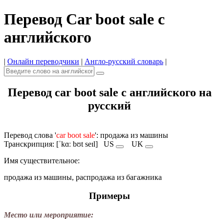
Перевод Car boot sale с
английского
|
Онлайн переводчики
|
Англо-русский словарь
|
Перевод car boot sale с английского на
русский
Перевод слова '
car boot sale
': продажа из машины
Транскрипция: [ˈkɑː bʊt seɪl]
US
UK
Имя cуществительное:
продажа из машины, распродажа из багажника
Примеры
Место или мероприятие: