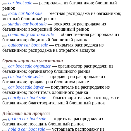
car boot sale
— распродажа из багажников; блошиный
рынок
local car boot sale
— местная распродажа из багажников;
местный блошиный рынок
sunday car boot sale
— воскресная распродажа из
багажников; воскресный блошиный рынок
community car boot sale
— общественная распродажа из
багажников; общинный блошиный рынок
outdoor car boot sale
— открытая распродажа из
багажников; распродажа на открытом воздухе
Организация или участники:
car boot sale organizer
— организатор распродажи из
багажников; организатор блошиного рынка
car boot sale seller
— продавец на распродаже из
багажников; продавец на блошином рынке
car boot sale buyer
— покупатель на распродаже из
багажников; посетитель блошиного рынка
charity car boot sale
— благотворительная распродажа из
багажников; благотворительный блошиный рынок
Действие или процесс:
go to a car boot sale
— ходить на распродажу из
багажников; посещать блошиный рынок
hold a car boot sale
— устраивать распродажу из