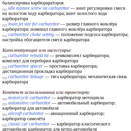
балансировка карбюрараторов
idle mixture screw on carburettor
— винт регулировки смеси
на холостом ходу карбюратора; винт холостого хода
карбюратора
main jet size for carburettor
— размер главного жиклёра
карбюратора; номинал главного жиклёра карбюратора
carburettor choke setting
— положение подсоса карбюратора;
настройка обогащителя смеси карбюратора
Комплектующие или аксессуары:
carburettor rebuild kit
— ремкомплект карбюратора;
комплект для переборки карбюратора
carburettor spacer
— проставка карбюратора;
дистанционная прокладка карбюратора
carburettor linkage
— тяга карбюратора; механическая связь
карбюратора
Контекст использования или транспорт:
motorcycle carburettor
— карбюратор мотоцикла
automotive carburettor
— автомобильный карбюратор;
карбюратор для автомобиля
aircraft carburettor
— авиационный карбюратор;
карбюратор самолёта
classic car carburettor
— карбюратор классического
автомобиля; карбюратор для ретро-автомобиля