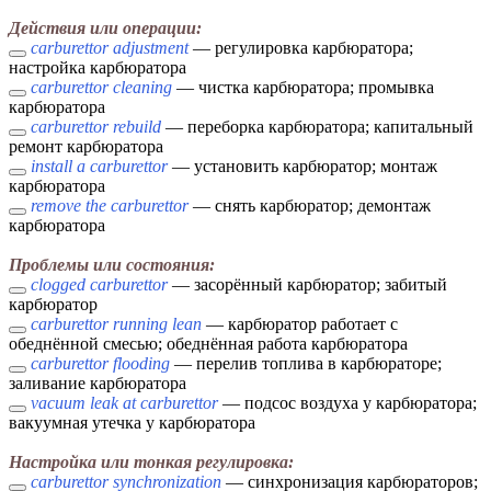
Действия или операции:
carburettor adjustment
— регулировка карбюратора;
настройка карбюратора
carburettor cleaning
— чистка карбюратора; промывка
карбюратора
carburettor rebuild
— переборка карбюратора; капитальный
ремонт карбюратора
install a carburettor
— установить карбюратор; монтаж
карбюратора
remove the carburettor
— снять карбюратор; демонтаж
карбюратора
Проблемы или состояния:
clogged carburettor
— засорённый карбюратор; забитый
карбюратор
carburettor running lean
— карбюратор работает с
обеднённой смесью; обеднённая работа карбюратора
carburettor flooding
— перелив топлива в карбюраторе;
заливание карбюратора
vacuum leak at carburettor
— подсос воздуха у карбюратора;
вакуумная утечка у карбюратора
Настройка или тонкая регулировка:
carburettor synchronization
— синхронизация карбюраторов;