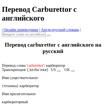
Перевод Carburettor с
английского
|
Онлайн переводчики
|
Англо-русский словарь
|
Перевод carburettor с английского на
русский
Перевод слова '
carburettor
': карбюратор
Транскрипция: [ˌkɑːrbəˈretər]
US
UK
Имя cуществительное:
{техника} карбюратор
Имя прилагательное:
карбюраторный