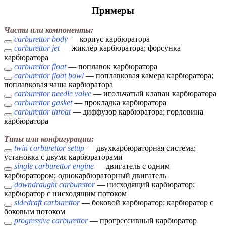
Примеры
Части или компоненты:
carburettor body
— корпус карбюратора
carburettor jet
— жиклёр карбюратора; форсунка
карбюратора
carburettor float
— поплавок карбюратора
carburettor float bowl
— поплавковая камера карбюратора;
поплавковая чаша карбюратора
carburettor needle valve
— игольчатый клапан карбюратора
carburettor gasket
— прокладка карбюратора
carburettor throat
— диффузор карбюратора; горловина
карбюратора
Типы или конфигурации:
twin carburettor setup
— двухкарбюраторная система;
установка с двумя карбюраторами
single carburettor engine
— двигатель с одним
карбюратором; однокарбюраторный двигатель
downdraught carburettor
— нисходящий карбюратор;
карбюратор с нисходящим потоком
sidedraft carburettor
— боковой карбюратор; карбюратор с
боковым потоком
progressive carburettor
— прогрессивный карбюратор