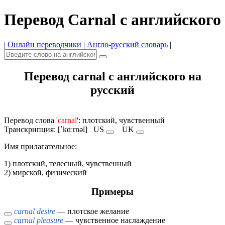
Перевод Carnal с английского
|
Онлайн переводчики
|
Англо-русский словарь
|
Перевод carnal с английского на
русский
Перевод слова '
carnal
': плотский, чувственный
Транскрипция: [ˈkɑːrnəl]
US
UK
Имя прилагательное:
1) плотский, телесный, чувственный
2) мирской, физический
Примеры
carnal desire
— плотское желание
carnal pleasure
— чувственное наслаждение