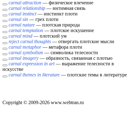
carnal attraction
— физическое влечение
carnal relationship
— интимная связь
carnal instinct
— инстинкт плоти
carnal sin
— грех плоти
carnal nature
— плотская природа
carnal temptation
— плотское искушение
carnal mind
— плотский ум
reject carnal thoughts
— отвергать плотские мысли
carnal metaphor
— метафора плоти
carnal symbolism
— символика телесности
carnal imagery
— образность, связанная с плотью
carnal expression in art
— выражение телесности в
искусстве
carnal themes in literature
— плотские темы в литературе
Copyright © 2009-2026 www.webtran.ru