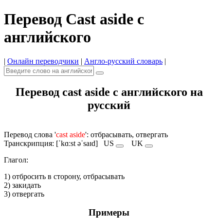
Перевод Cast aside с
английского
|
Онлайн переводчики
|
Англо-русский словарь
|
Перевод cast aside с английского на
русский
Перевод слова '
cast aside
': отбрасывать, отвергать
Транскрипция: [ˈkɑːst əˈsaɪd]
US
UK
Глагол:
1) отбросить в сторону, отбрасывать
2) закидать
3) отвергать
Примеры