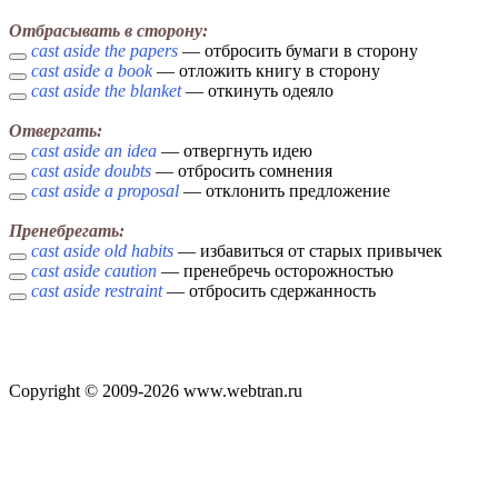
Отбрасывать в сторону:
cast aside the papers
— отбросить бумаги в сторону
cast aside a book
— отложить книгу в сторону
cast aside the blanket
— откинуть одеяло
Отвергать:
cast aside an idea
— отвергнуть идею
cast aside doubts
— отбросить сомнения
cast aside a proposal
— отклонить предложение
Пренебрегать:
cast aside old habits
— избавиться от старых привычек
cast aside caution
— пренебречь осторожностью
cast aside restraint
— отбросить сдержанность
Copyright © 2009-2026 www.webtran.ru