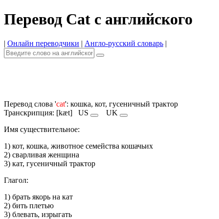
Перевод Cat с английского
|
Онлайн переводчики
|
Англо-русский словарь
|
Перевод слова '
cat
': кошка, кот, гусеничный трактор
Транскрипция: [kæt]
US
UK
Имя cуществительное:
1) кот, кошка, животное семейства кошачьих
2) сварливая женщина
3) кат, гусеничный трактор
Глагол:
1) брать якорь на кат
2) бить плетью
3) блевать, изрыгать