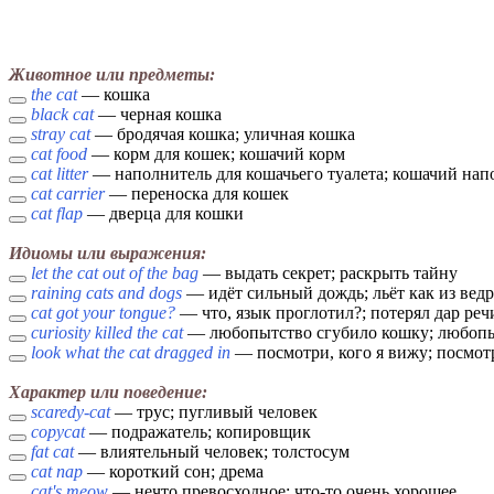
Животное или предметы:
the cat
— кошка
black cat
— черная кошка
stray cat
— бродячая кошка; уличная кошка
cat food
— корм для кошек; кошачий корм
cat litter
— наполнитель для кошачьего туалета; кошачий нап
cat carrier
— переноска для кошек
cat flap
— дверца для кошки
Идиомы или выражения:
let the cat out of the bag
— выдать секрет; раскрыть тайну
raining cats and dogs
— идёт сильный дождь; льёт как из ведр
cat got your tongue?
— что, язык проглотил?; потерял дар реч
curiosity killed the cat
— любопытство сгубило кошку; любопыт
look what the cat dragged in
— посмотри, кого я вижу; посмот
Характер или поведение:
scaredy-cat
— трус; пугливый человек
copycat
— подражатель; копировщик
fat cat
— влиятельный человек; толстосум
cat nap
— короткий сон; дрема
cat's meow
— нечто превосходное; что-то очень хорошее