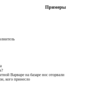
Примеры
олнитель
а
и?
ной Варваре на базаре нос оторвали
ри, кого принесло