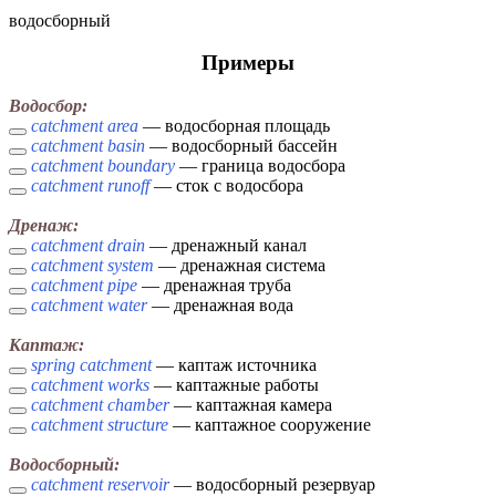
водосборный
Примеры
Водосбор:
catchment area
— водосборная площадь
catchment basin
— водосборный бассейн
catchment boundary
— граница водосбора
catchment runoff
— сток с водосбора
Дренаж:
catchment drain
— дренажный канал
catchment system
— дренажная система
catchment pipe
— дренажная труба
catchment water
— дренажная вода
Каптаж:
spring catchment
— каптаж источника
catchment works
— каптажные работы
catchment chamber
— каптажная камера
catchment structure
— каптажное сооружение
Водосборный:
catchment reservoir
— водосборный резервуар