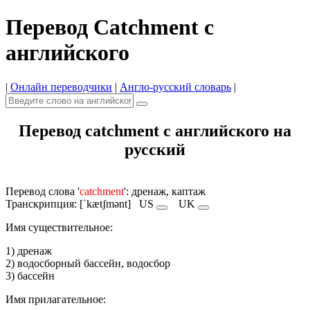
Перевод Catchment с
английского
|
Онлайн переводчики
|
Англо-русский словарь
|
Перевод catchment с английского на
русский
Перевод слова '
catchment
': дренаж, каптаж
Транскрипция: [ˈkætʃmənt]
US
UK
Имя cуществительное:
1) дренаж
2) водосборный бассейн, водосбор
3) бассейн
Имя прилагательное: