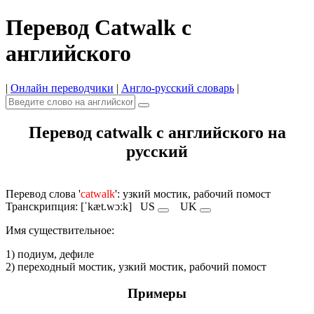
Перевод Catwalk с
английского
|
Онлайн переводчики
|
Англо-русский словарь
|
Перевод catwalk с английского на
русский
Перевод слова '
catwalk
': узкий мостик, рабочий помост
Транскрипция: [ˈkæt.wɔːk]
US
UK
Имя cуществительное:
1) подиум, дефиле
2) переходный мостик, узкий мостик, рабочий помост
Примеры