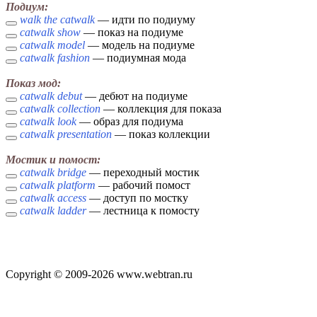
Подиум:
walk the catwalk
— идти по подиуму
catwalk show
— показ на подиуме
catwalk model
— модель на подиуме
catwalk fashion
— подиумная мода
Показ мод:
catwalk debut
— дебют на подиуме
catwalk collection
— коллекция для показа
catwalk look
— образ для подиума
catwalk presentation
— показ коллекции
Мостик и помост:
catwalk bridge
— переходный мостик
catwalk platform
— рабочий помост
catwalk access
— доступ по мостку
catwalk ladder
— лестница к помосту
Copyright © 2009-2026 www.webtran.ru