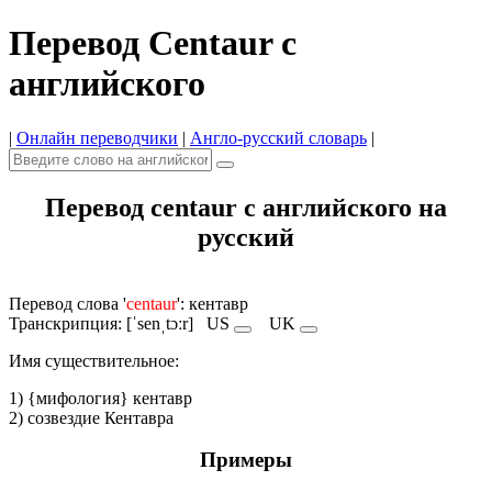
Перевод Centaur с
английского
|
Онлайн переводчики
|
Англо-русский словарь
|
Перевод centaur с английского на
русский
Перевод слова '
centaur
': кентавр
Транскрипция: [ˈsenˌtɔːr]
US
UK
Имя cуществительное:
1) {мифология} кентавр
2) созвездие Кентавра
Примеры