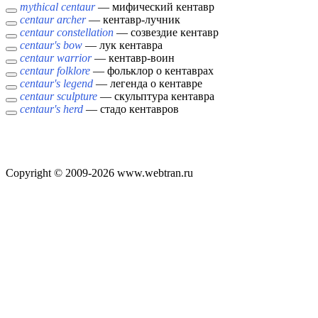
mythical centaur
— мифический кентавр
centaur archer
— кентавр-лучник
centaur constellation
— созвездие кентавр
centaur's bow
— лук кентавра
centaur warrior
— кентавр-воин
centaur folklore
— фольклор о кентаврах
centaur's legend
— легенда о кентавре
centaur sculpture
— скульптура кентавра
centaur's herd
— стадо кентавров
Copyright © 2009-2026 www.webtran.ru