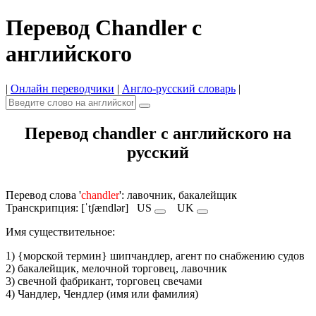
Перевод Chandler с
английского
|
Онлайн переводчики
|
Англо-русский словарь
|
Перевод chandler с английского на
русский
Перевод слова '
chandler
': лавочник, бакалейщик
Транскрипция: [ˈtʃændlər]
US
UK
Имя cуществительное:
1) {морской термин} шипчандлер, агент по снабжению судов
2) бакалейщик, мелочной торговец, лавочник
3) свечной фабрикант, торговец свечами
4) Чандлер, Чендлер (имя или фамилия)