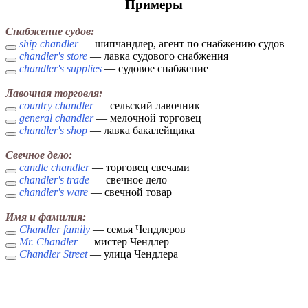
Примеры
Снабжение судов:
ship chandler
— шипчандлер, агент по снабжению судов
chandler's store
— лавка судового снабжения
chandler's supplies
— судовое снабжение
Лавочная торговля:
country chandler
— сельский лавочник
general chandler
— мелочной торговец
chandler's shop
— лавка бакалейщика
Свечное дело:
candle chandler
— торговец свечами
chandler's trade
— свечное дело
chandler's ware
— свечной товар
Имя и фамилия:
Chandler family
— семья Чендлеров
Mr. Chandler
— мистер Чендлер
Chandler Street
— улица Чендлера