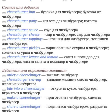
Состав или добавки:
cheeseburger bun
— булочка для чизбургера; булочка от
чизбургера
cheeseburger patty
— котлета для чизбургера; котлета
чизбургера
cheeseburger sauce
— соус для чизбургера
cheeseburger cheese
— сыр в чизбургере; сыр для чизбургера
cheeseburger toppings
— начинки для чизбургера; топпинги
для чизбургера
cheeseburger pickles
— маринованные огурцы в чизбургере;
соленые огурцы в чизбургере
cheeseburger lettuce and tomato
— салат и помидор для
чизбургера; листья салата и помидор в чизбургере
Действия или выражения желания:
order a cheeseburger
— заказать чизбургер
cheeseburger craving
— сильное желание съесть чизбургер;
желание чизбургера
bite into a cheeseburger
— откусить кусок чизбургера;
вгрызться в чизбургер
make a cheeseburger
— приготовить чизбургер; сделать
чизбургер
share a cheeseburger
— поделиться чизбургером; разделить
чизбургер