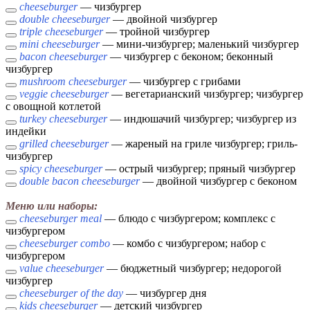
cheeseburger
— чизбургер
double cheeseburger
— двойной чизбургер
triple cheeseburger
— тройной чизбургер
mini cheeseburger
— мини-чизбургер; маленький чизбургер
bacon cheeseburger
— чизбургер с беконом; беконный
чизбургер
mushroom cheeseburger
— чизбургер с грибами
veggie cheeseburger
— вегетарианский чизбургер; чизбургер
с овощной котлетой
turkey cheeseburger
— индюшачий чизбургер; чизбургер из
индейки
grilled cheeseburger
— жареный на гриле чизбургер; гриль-
чизбургер
spicy cheeseburger
— острый чизбургер; пряный чизбургер
double bacon cheeseburger
— двойной чизбургер с беконом
Меню или наборы:
cheeseburger meal
— блюдо с чизбургером; комплекс с
чизбургером
cheeseburger combo
— комбо с чизбургером; набор с
чизбургером
value cheeseburger
— бюджетный чизбургер; недорогой
чизбургер
cheeseburger of the day
— чизбургер дня
kids cheeseburger
— детский чизбургер