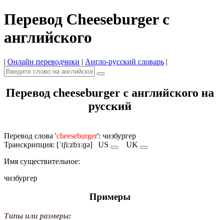
Перевод Cheeseburger с
английского
|
Онлайн переводчики
|
Англо-русский словарь
|
Перевод cheeseburger с английского на
русский
Перевод слова '
cheeseburger
': чизбургер
Транскрипция: [ˈtʃiːzbɜːɡə]
US
UK
Имя cуществительное:
чизбургер
Примеры
Типы или размеры: