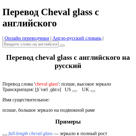
Перевод Cheval glass с
английского
|
Онлайн переводчики
|
Англо-русский словарь
|
Перевод cheval glass с английского на
русский
Перевод слова '
cheval glass
': псише, высокое зеркало
Транскрипция: [ʃɪˈvæl ˌɡlɑːs]
US
UK
Имя cуществительное:
псише, большое зеркало на подвижной раме
Примеры
full-length cheval glass
— зеркало в полный рост