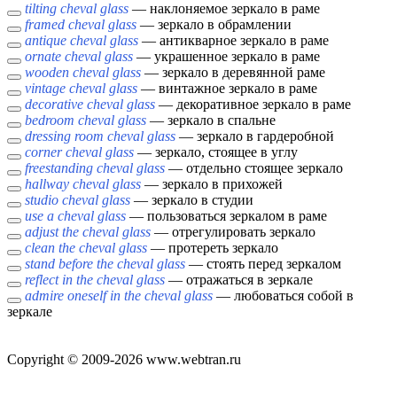
tilting cheval glass
— наклоняемое зеркало в раме
framed cheval glass
— зеркало в обрамлении
antique cheval glass
— антикварное зеркало в раме
ornate cheval glass
— украшенное зеркало в раме
wooden cheval glass
— зеркало в деревянной раме
vintage cheval glass
— винтажное зеркало в раме
decorative cheval glass
— декоративное зеркало в раме
bedroom cheval glass
— зеркало в спальне
dressing room cheval glass
— зеркало в гардеробной
corner cheval glass
— зеркало, стоящее в углу
freestanding cheval glass
— отдельно стоящее зеркало
hallway cheval glass
— зеркало в прихожей
studio cheval glass
— зеркало в студии
use a cheval glass
— пользоваться зеркалом в раме
adjust the cheval glass
— отрегулировать зеркало
clean the cheval glass
— протереть зеркало
stand before the cheval glass
— стоять перед зеркалом
reflect in the cheval glass
— отражаться в зеркале
admire oneself in the cheval glass
— любоваться собой в
зеркале
Copyright © 2009-2026 www.webtran.ru