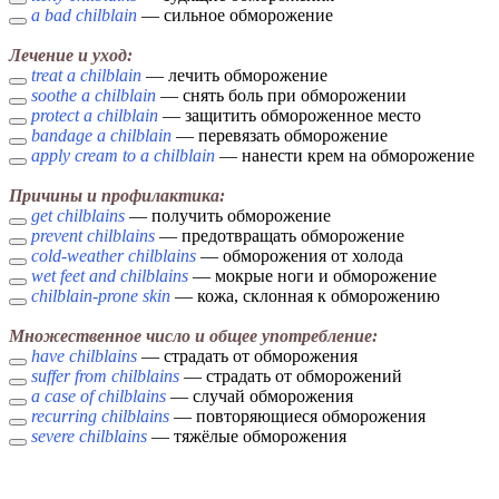
a bad chilblain
— сильное обморожение
Лечение и уход:
treat a chilblain
— лечить обморожение
soothe a chilblain
— снять боль при обморожении
protect a chilblain
— защитить обмороженное место
bandage a chilblain
— перевязать обморожение
apply cream to a chilblain
— нанести крем на обморожение
Причины и профилактика:
get chilblains
— получить обморожение
prevent chilblains
— предотвращать обморожение
cold-weather chilblains
— обморожения от холода
wet feet and chilblains
— мокрые ноги и обморожение
chilblain-prone skin
— кожа, склонная к обморожению
Множественное число и общее употребление:
have chilblains
— страдать от обморожения
suffer from chilblains
— страдать от обморожений
a case of chilblains
— случай обморожения
recurring chilblains
— повторяющиеся обморожения
severe chilblains
— тяжёлые обморожения