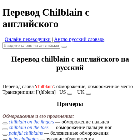
Перевод Chilblain с
английского
|
Онлайн переводчики
|
Англо-русский словарь
|
Перевод chilblain с английского на
русский
Перевод слова '
chilblain
': обморожение, обмороженное место
Транскрипция: [ˈtʃɪlbleɪn]
US
UK
Примеры
Обморожение и его проявления:
chilblain on the fingers
— обморожение пальцев
chilblain on the toes
— обморожение пальцев ног
painful chilblains
— болезненные обморожения
itchy chilblains
— зудящие обморожения