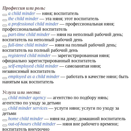
Профессия или роль:
a child minder
— няня; воспитатель
the child minder
— эта няня; этот воспитатель
a professional child minder
— профессиональная няня;
профессиональный воспитатель
part-time child minder
— няня на неполный рабочий день;
воспитатель на неполный рабочий день
full-time child minder
— няня на полный рабочий день;
воспитатель на полный рабочий день
registered child minder
— зарегистрированная няня;
официально зарегистрированный воспитатель
self-employed child minder
— самозанятая няня;
независимый воспитатель
employed as a child minder
— работать в качестве няни; быть
нанятым как воспитатель
Услуги или места:
child minder agency
— агентство по подбору нянь;
агентство по уходу за детьми
child minder services
— услуги няни; услуги по уходу за
детьми
home child minder
— няня на дому; домашний воспитатель
out-of-hours child minder
— няня вне рабочего времени;
воспитатель внеурочно