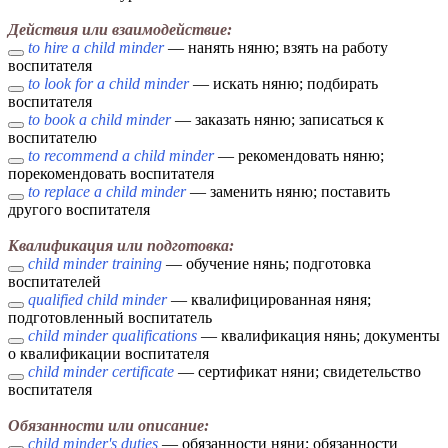
Действия или взаимодействие:
to hire a child minder
— нанять няню; взять на работу
воспитателя
to look for a child minder
— искать няню; подбирать
воспитателя
to book a child minder
— заказать няню; записаться к
воспитателю
to recommend a child minder
— рекомендовать няню;
порекомендовать воспитателя
to replace a child minder
— заменить няню; поставить
другого воспитателя
Квалификация или подготовка:
child minder training
— обучение нянь; подготовка
воспитателей
qualified child minder
— квалифицированная няня;
подготовленный воспитатель
child minder qualifications
— квалификация нянь; документы
о квалификации воспитателя
child minder certificate
— сертификат няни; свидетельство
воспитателя
Обязанности или описание:
child minder's duties
— обязанности няни; обязанности