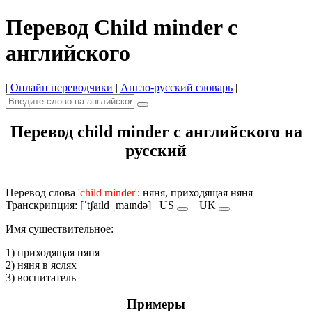
Перевод Child minder с
английского
|
Онлайн переводчики
|
Англо-русский словарь
|
Перевод child minder с английского на
русский
Перевод слова '
child minder
': няня, приходящая няня
Транскрипция: [ˈtʃaɪld ˌmaɪndə]
US
UK
Имя cуществительное:
1) приходящая няня
2) няня в яслях
3) воспитатель
Примеры