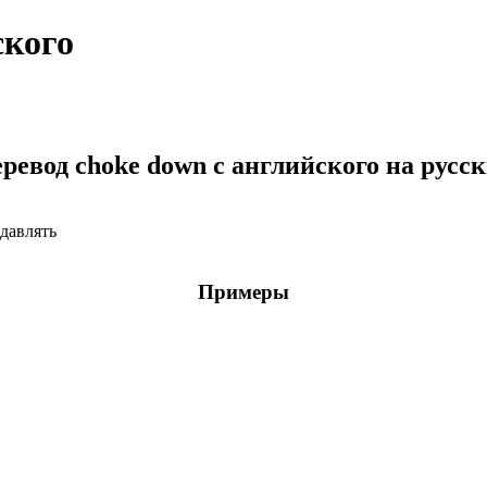
ского
ревод choke down с английского на русс
одавлять
Примеры