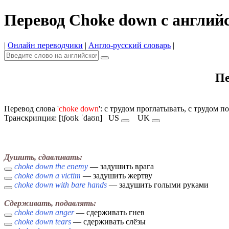
Перевод Choke down с англий
|
Онлайн переводчики
|
Англо-русский словарь
|
Пе
Перевод слова '
choke down
': с трудом проглатывать, с трудом п
Транскрипция: [tʃoʊk ˈdaʊn]
US
UK
Душить, сдавливать:
choke down the enemy
— задушить врага
choke down a victim
— задушить жертву
choke down with bare hands
— задушить голыми руками
Сдерживать, подавлять:
choke down anger
— сдерживать гнев
choke down tears
— сдерживать слёзы