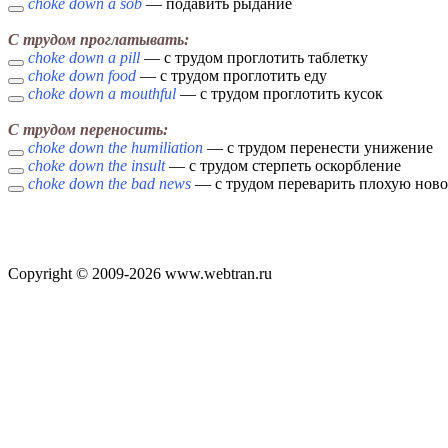
choke down a sob
— подавить рыдание
С трудом проглатывать:
choke down a pill
— с трудом проглотить таблетку
choke down food
— с трудом проглотить еду
choke down a mouthful
— с трудом проглотить кусок
С трудом переносить:
choke down the humiliation
— с трудом перенести унижение
choke down the insult
— с трудом стерпеть оскорбление
choke down the bad news
— с трудом переварить плохую ново
Copyright © 2009-2026 www.webtran.ru