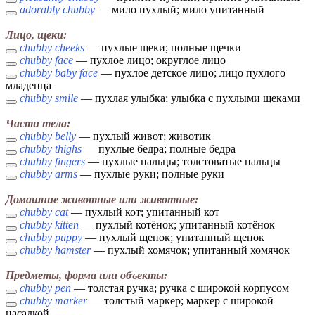
adorably chubby
— мило пухлый; мило упитанный
Лицо, щеки:
chubby cheeks
— пухлые щеки; полные щечки
chubby face
— пухлое лицо; округлое лицо
chubby baby face
— пухлое детское лицо; лицо пухлого
младенца
chubby smile
— пухлая улыбка; улыбка с пухлыми щеками
Части тела:
chubby belly
— пухлый живот; животик
chubby thighs
— пухлые бедра; полные бедра
chubby fingers
— пухлые пальцы; толстоватые пальцы
chubby arms
— пухлые руки; полные руки
Домашние животные или животные:
chubby cat
— пухлый кот; упитанный кот
chubby kitten
— пухлый котёнок; упитанный котёнок
chubby puppy
— пухлый щенок; упитанный щенок
chubby hamster
— пухлый хомячок; упитанный хомячок
Предметы, форма или объекты:
chubby pen
— толстая ручка; ручка с широкой корпусом
chubby marker
— толстый маркер; маркер с широкой
насадкой