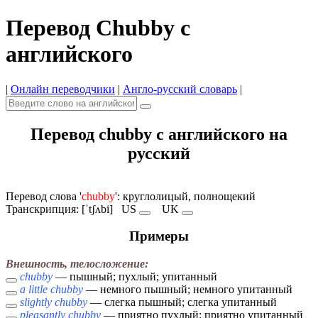
Перевод Chubby с
английского
|
Онлайн переводчики
|
Англо-русский словарь
|
Перевод chubby с английского на
русский
Перевод слова '
chubby
': круглолицый, полнощекий
Транскрипция: [ˈtʃʌbi]
US
UK
Примеры
Внешность, телосложение:
chubby
— пышный; пухлый; упитанный
a little chubby
— немного пышный; немного упитанный
slightly chubby
— слегка пышный; слегка упитанный
pleasantly chubby
— приятно пухлый; приятно упитанный