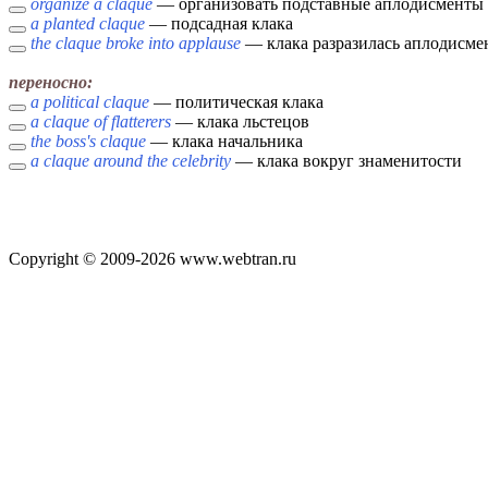
organize a claque
— организовать подставные аплодисменты
a planted claque
— подсадная клака
the claque broke into applause
— клака разразилась аплодисме
переносно:
a political claque
— политическая клака
a claque of flatterers
— клака льстецов
the boss's claque
— клака начальника
a claque around the celebrity
— клака вокруг знаменитости
Copyright © 2009-2026 www.webtran.ru