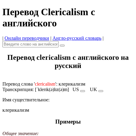
Перевод Clericalism с
английского
|
Онлайн переводчики
|
Англо-русский словарь
|
Перевод clericalism с английского на
русский
Перевод слова '
clericalism
': клерикализм
Транскрипция: [ˈklerɪk(ə)lɪz(ə)m]
US
UK
Имя существительное:
клерикализм
Примеры
Общее значение: