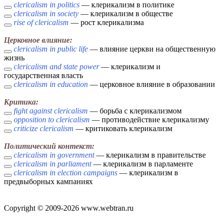
clericalism in politics
— клерикализм в политике
clericalism in society
— клерикализм в обществе
rise of clericalism
— рост клерикализма
Церковное влияние:
clericalism in public life
— влияние церкви на общественную
жизнь
clericalism and state power
— клерикализм и
государственная власть
clericalism in education
— церковное влияние в образовании
Критика:
fight against clericalism
— борьба с клерикализмом
opposition to clericalism
— противодействие клерикализму
criticize clericalism
— критиковать клерикализм
Политический контекст:
clericalism in government
— клерикализм в правительстве
clericalism in parliament
— клерикализм в парламенте
clericalism in election campaigns
— клерикализм в
предвыборных кампаниях
Copyright © 2009-2026 www.webtran.ru