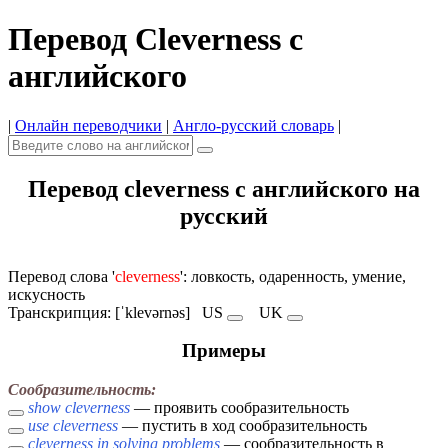
Перевод Cleverness с
английского
|
Онлайн переводчики
|
Англо-русский словарь
|
Перевод cleverness с английского на
русский
Перевод слова '
cleverness
': ловкость, одаренность, умение,
искусность
Транскрипция: [ˈklevərnəs]
US
UK
Примеры
Сообразительность:
show cleverness
— проявить сообразительность
use cleverness
— пустить в ход сообразительность
cleverness in solving problems
— сообразительность в