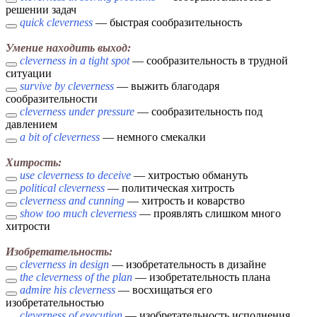
решении задач
quick cleverness
— быстрая сообразительность
Умение находить выход:
cleverness in a tight spot
— сообразительность в трудной
ситуации
survive by cleverness
— выжить благодаря
сообразительности
cleverness under pressure
— сообразительность под
давлением
a bit of cleverness
— немного смекалки
Хитрость:
use cleverness to deceive
— хитростью обмануть
political cleverness
— политическая хитрость
cleverness and cunning
— хитрость и коварство
show too much cleverness
— проявлять слишком много
хитрости
Изобретательность:
cleverness in design
— изобретательность в дизайне
the cleverness of the plan
— изобретательность плана
admire his cleverness
— восхищаться его
изобретательностью
cleverness of execution
— изобретательность исполнения