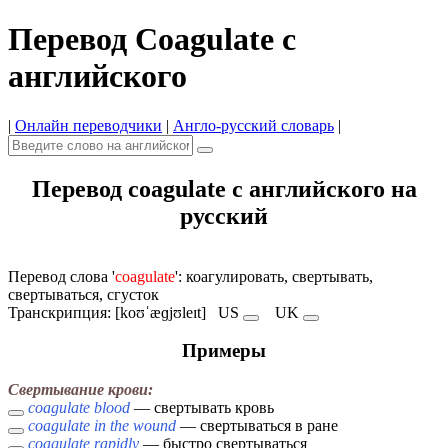
Перевод Coagulate с
английского
|
Онлайн переводчики
|
Англо-русский словарь
|
Перевод coagulate с английского на
русский
Перевод слова '
coagulate
': коагулировать, свертывать,
свертываться, сгусток
Транскрипция: [koʊˈæɡjʊleɪt]
US
UK
Примеры
Свертывание крови:
coagulate blood
— свертывать кровь
coagulate in the wound
— свертываться в ране
coagulate rapidly
— быстро свертываться